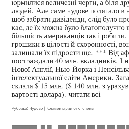
юрмилися величезні черги, а біля др
людей. Але саме чудове полягало в 
щоб забрати дивіденди, слід було пр
кас, де їх можна було благополучно в
більшість американців так і робили
грошики в цілості й схоронності, во
залишали їх підрости ще. *** Від а
постраждали 40 млн. вкладників. І н
Нової Англії, Нью-Йорка і Пенсільва
інтелектуальної еліти Америки. Заг
склала $ 15 млн. ($ 140 млн. з урах
вартості долара). читати всі
Рубрика:
Чудово
|
Комментарии
к
отключены
записи
До
речі,