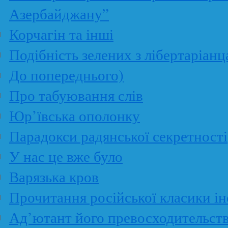
Азербайджану”
Корчагін та інші
Подібність зелених з лібертаріанц
До попереднього)
Про табуювання слів
Юр’ївська ополонку
Парадокси радянської секретності
У нас це вже було
Варязька кров
Прочитання російської класики і
Ад’ютант його превосходительст