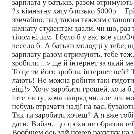
зарплата у батьків, разом отримують 
3х кімнатну хату близько 5000р. Гр
звичайно, над таким тяжким станов
кімнату студентам здали, чи що, раз 
тілом нічим. І було б у вас все уплОч
весело б. А батьки молодці у тебе, щ
зарплату разом отримують, тебе теж,
зробили ...> ще й інтернет за який ме
То це ти його зробив, інтернет цей?
лають! Не можна робити такі гидоти
віці!> Хочу заробити грошей, хоча б
інтернету, хоча навряд чи, але все м
небудь втрачати надії на вас, бувают
Так ти заробити хочеш? А я вже тобі
дати. Вибач, що трохи не образив те
Вообщем ось мій номер рахунку на 