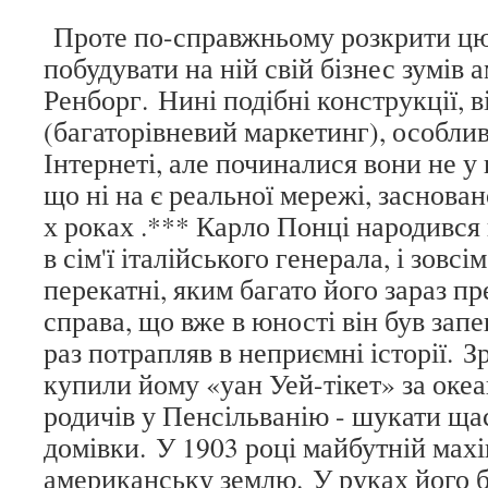
Проте по-справжньому розкрити цю 
побудувати на ній свій бізнес зумів
Ренборг. Нині подібні конструкції, 
(багаторівневий маркетинг), особлив
Інтернеті, але починалися вони не у 
що ні на є реальної мережі, заснова
х роках .*** Карло Понці народився 
в сім'ї італійського генерала, і зовс
перекатні, яким багато його зараз п
справа, що вже в юності він був зап
раз потрапляв в неприємні історії. 
купили йому «уан Уей-тікет» за океа
родичів у Пенсільванію - шукати щас
домівки. У 1903 році майбутній махі
американську землю. У руках його 