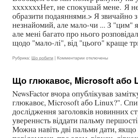
хххххххНет, не спокушай мене. Я н
образити подаяннями.> Я звичайно з
незнайомий, але мало-чи ... З "цим" 
але мені багато про нього розповіда
щодо "мало-лі", від "цього" краще тр
Рубрика:
Що робити
|
Комментарии
к
отключены
записи
Хлопчик
хоче
Що глюкавоє, Microsoft або 
в
Тамбов
NewsFactor вчора опублікував заміт
…
глюкавоє, Microsoft або Linux?". Сп
інститут
дослідження заголовків новинних ст
увереннсть віддати пальму першості 
Можна навіть дві пальми дати, якщо