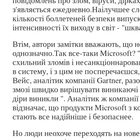
повідомлень про злом, віруси, дірках
з'являється ежедневно.Наілучшее сл
кількості боллетеней безпеки випуск
інтенсивності їх виходу в світ - "шкв
Втім, автори замітки вважають, що н
однозначно.Так все-таки Microsoft?
схильний зломів і несанкціоннаро
в систему, і з цим не посперечаєшся
Вейс, аналітик компанії Gartner, разо
змозі швидко вирішувати виникаючі 
діри виникли ". Аналітик ж компані
відзначає, що продукти Microsoft з 
стають все надійніше і безопаснее.
Но люди неохоче переходять на нове 