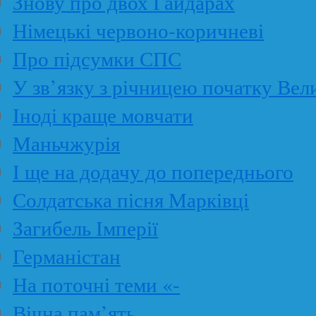
Знову про двох Гайдарах
Німецькі червоно-коричневі
Про підсумки СПС
У зв’язку з річницею початку Вел
Іноді краще мовчати
Маньчжурія
І ще на додачу до попереднього
Солдатська пісня Марківці
Загибель Імперії
Германістан
На поточні теми «-
Вічна пам’ять