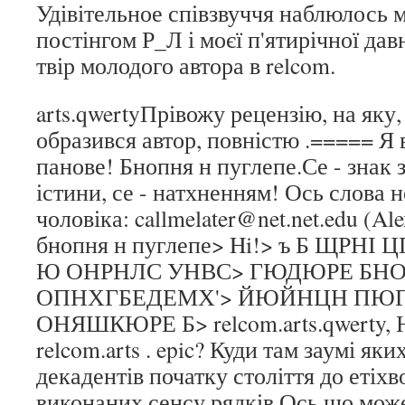
Удівітельное співзвуччя наблюлось 
постінгом Р_Л і моєї п'ятирічної дав
твір молодого автора в relcom.
arts.qwertyПрівожу рецензію, на яку,
образився автор, повністю .===== Я 
панове! Бнопня н пуглепе.Се - знак з
істини, се - натхненням! Ось слова 
чоловіка: callmelater@net.net.edu (Ale
бнопня н пуглепе> Hi!> ъ Б ЩРН
Ю ОНРНЛС УНВС> ГЮДЮРЕ БНО
ОПНХГБЕДЕМХ'> ЙЮЙНЦН ПЮ
ОНЯШКЮРЕ Б> relcom.arts.qwert
relcom.arts . epic? Куди там заумі я
декадентів початку століття до етіх
виконаних сенсу рядків.Ось що може 