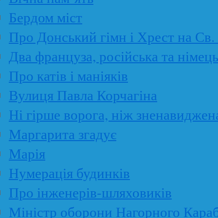
Бердом міст
Про Донський гімн і Хрест на Св
Два француза, російська та німец
Про катів і маніяків
Вулиця Павла Корчагіна
Ні гірше ворога, ніж зненавиджен
Маргарита згадує
Марія
Нумерація будинків
Про інженерів-шляховиків
Міністр оборони Нагорного Караб