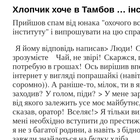
Хлопчик хоче в Тамбов … ін
Прийшов спам від юнака "охочого в
інституту" і випрошувати на цю спр
Я йому відповідь написав> Люди! С
зрозумієте Чай, не звірі! Скаржся,
потребую в грошах! Ось вирішив вп
інтернет у вигляді попрашайкі (нав
соромно)). А раніше-то, мілок, ти в 
заходив? У голом, піди? > У мене за
від якого залежить усе моє майбутнє
сказав, оратор! Вселяє!> Я тільки ви
мені необхідно вступити до престиж
я не з багатої родини, а навіть з бід
завжди знайдеться на булку хліба .