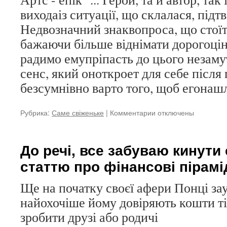
виходаіз ситуації, що склалася, під
Недвозначний знаквопроса, що стоїть 
бажаючи більше віднімати дорогоцін
радимо емупріпасть до цього незаму
сенс, який оноткроет для себе після
безсумнівно варто того, щоб егонашлі
Рубрика:
Саме свіженьке
|
Комментарии
к
отключены
записи
Читав
ЖЖ
До речі, все забуваю кинути
і
статтю про фінансові пірамі
паралельно
з
тим
Ще на початку своєї афери Понці за
нишпорив
найохочіше йому довіряють кошти ті
по
зробити друзі або родичі
Гугл