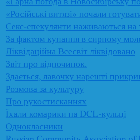
«Гарна погода в Новосибірську по
«Російські витязі» почали готува
Секс-спекулянти наживаються на т
За фактом купання в сирному мол
Ліквідаційна Всесвіт ліквідовано
Звіт про відпочинок.
Здається, лавочку нарешті прикр
Розмова за культуру
Про рукостисканнях
Їхали комарики на DCL-кульці
Однокласники
Russian Community Association of 