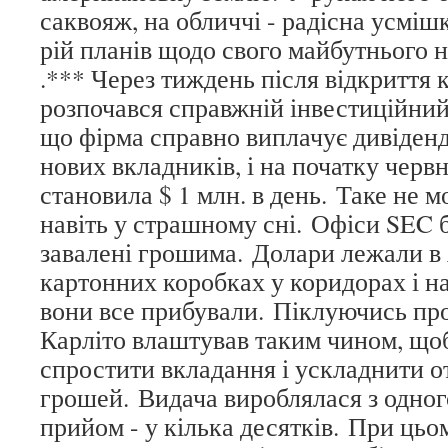
саквояж, на обличчі - радісна усмішка
рій планів щодо свого майбутнього н
.*** Через тиждень після відкриття 
розпочався справжній інвестиційний
що фірма справно виплачує дивіденд
нових вкладників, і на початку чер
становила $ 1 млн. в день. Таке не 
навіть у страшному сні. Офіси SEC 
завалені грошима. Долари лежали в 
картонних коробках у коридорах і нав
вони все прибували. Піклуючись про 
Карліто влаштував таким чином, що
спростити вкладання і ускладнити 
грошей. Видача вироблялася з одного
прийом - у кілька десятків. При ць