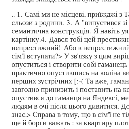
.. 1. Самі ми не місцеві, приїжджі з
сльози з родини. 3. А "випустився з
семантична конструкція. Я навіть уя
картінку.4. Дався тобі цей престиж
непрестижний! Або в непрестижний 
сім'ї вступати?> У зв'язку з цим вир
опуститься і створити собі гаманець
практично опустившись на коліна в
перших зустрічних [:-( Та вже, гама
завгодно принизить і поставить на к
опустився до гаманця на Яндексі, ме
людям в очі після цього дивитися. Д
знає.> Справа в тому, що в сім'ї не т
ще й борги важать : за квартиру плот