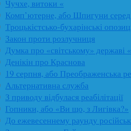
Чучхе, витоки «
Комп’ютерне, або Шпигуни серед
Троцькістсько-бухарінські опозиц
Закон проти розлучниця
Думка про «світському» державі 
Денікін про Краснова
19 серпня, або Преображенська р
Альтернативна служба
З приводу відбулася реабілітації
Гопники, або «Ви що, з Лигівка?»
До ежевесеннему раунду російськ