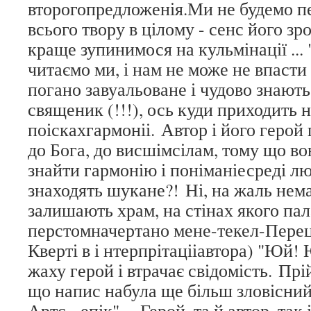
второгопредложенія.Ми не будемо пе
всього твору в цілому - сенс його зро
краще зупинимося на кульмінації .
читаємо ми, і нам не може не впасти
погано завуальоване і чудово знають
священик (!!!), ось куди приходить 
поіскахгармоніі. Автор і його герой
до Бога, до висшімсілам, тому що во
знайти гармонію і поніманіесреді люд
знаходять шукане?! Ні, на жаль нема
залишають храм, на стінах якого па
перстомначертано мене-текел-Перец 
Кверті в і нтерпрітацііавтора) "Юй! 
жаху герой і втрачає свідомість. Прій
що напис набула ще більш зловісний
Артс - епік" ... Герой, та й автор, так