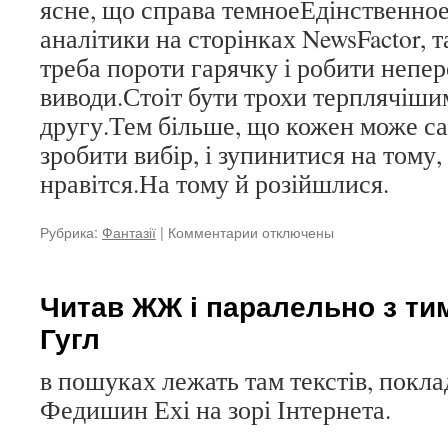
ясне, що справа темноеЕдінственное
аналітики на сторінках NewsFactor, т
треба пороти гарячку і робити непе
виводи.Стоіт бути трохи терплячіши
другу.Тем більше, що кожен може са
зробити вибір, і зупинитися на тому
нравітся.На тому й розійшлися.
Рубрика:
Фантазії
|
Комментарии
к
отключены
записи
Що
глюкавоє,
Читав ЖЖ і паралельно з ти
Microsoft
Гугл
або
Linux?
в пошуках лежать там текстів, покл
Федишин Ехі на зорі Інтернета.