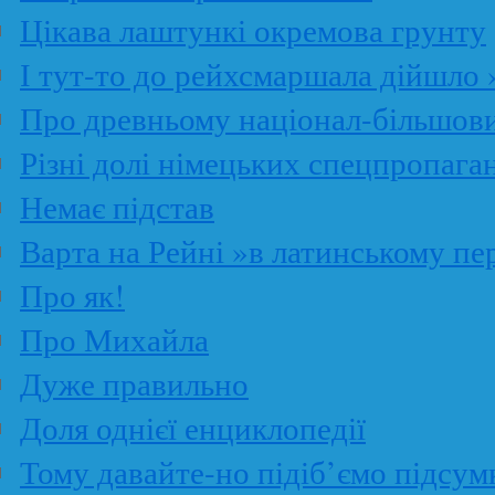
Цікава лаштункі окремова грунту
І тут-то до рейхсмаршала дійшло 
Про древньому націонал-більшов
Різні долі німецьких спецпропага
Немає підстав
Варта на Рейні »в латинському пе
Про як!
Про Михайла
Дуже правильно
Доля однієї енциклопедії
Тому давайте-но підіб’ємо підсум