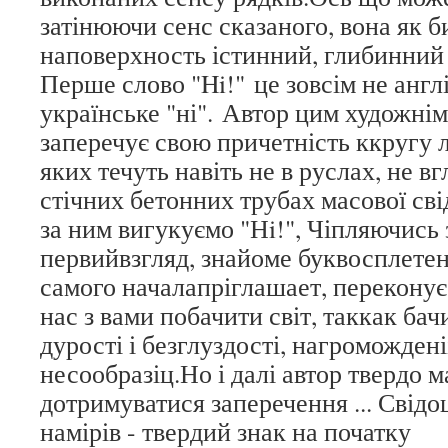
затінюючи сенс сказаного, вона як б
наповерхность істинний, глибинний с
Перше слово "Hi!" це зовсім не англі
українське "ні". Автор цим художні
заперечує свою причетність ккругу 
яких течуть навіть не в руслах, не вг
стічних бетонних трубах масової свід
за ним вигукуємо "Нi!", Чіпляючись 
первийвзгляд, знайоме буквосплетеніе
самого началапріглашает, переконує
нас з вами побачити світ, таккак бачи
дурості і безглуздості, нагромождені
несообразіц.Но і далі автор твердо м
дотримуватися заперечення ... Свідо
намірів - твердий знак на початку