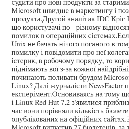
судити про нові продукти за старими
Microsoft швидше в маркетингу і по
продукта.Другой аналітик IDC Кріс К
що користувачі по - різному віднося
помилок в операційних сістемах.Еслі
Unix не бачать нічого поганого в то
помилку і повідомити про неї колега
істерик, в робочому порядку, то кор
піднімають вої з-за кожної найдрібні
починають поливати брудом Microsof
Linux? Далі журналісти NewsFactor 
експерімент.Основиваясь на тому щ
і Linux Red Hut 7.2 з'явилися приблиз
час вони порівняли кількість бюлете
опублікованих на офіційних сайтах.З
Microsoft випустив 27 бюлетенів, за 