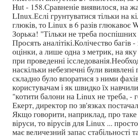
Hut - 158.Сравненіе виявилося, на жа
LInux.Еслі грунтуватися тільки на к
глюків, то Linux в 6 разів глюкавоє 
Зорька! "Тільки не треба поспішних 
Просять аналітікі.Колічество багів -
оцінки, а лише одна з метрик, на як
при проведенні ісследованія.Необход
наскільки небезпечні були виявлені 
складно було впоратися з ними фахі
користувачам і як швидко їх навчил
"котити балони на Linux не треба, -
Екерт, директор по зв'язках постачал
Якщо говорити, наприклад, про таке 
віруси, то вірусів для Linuх ... просто
має величезний запас стабільності та