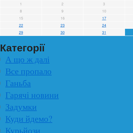
1
2
3
8
9
10
15
16
17
22
23
24
29
30
31
Категорії
А що ж далі
Все пропало
Ганьба
Гарячі новини
Задумки
Куди йдемо?
Курьйози