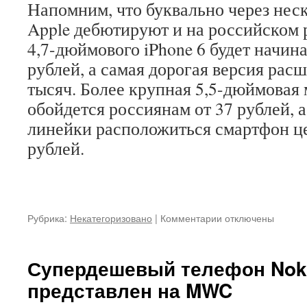
Напомним, что буквально через нес
Apple дебютируют и на российском 
4,7-дюймового iPhone 6 будет начина
рублей, а самая дорогая версия рас
тысяч. Более крупная 5,5-дюймовая м
обойдется россиянам от 37 рублей, 
линейки расположиться смартфон ц
рублей.
Рубрика:
Некатегоризовано
|
Комментарии
к
отключены
записи
Apple
iPhone
Супердешевый телефон Noki
ставят
представлен на MWC
рекорды
продаж