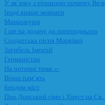
У зв’язку з річницею початку Вел
Іноді краще мовчати
Маньчжурія
І ще на додачу до попереднього
Солдатська пісня Марківці
Загибель Імперії
Германістан
На поточні теми «-
Вічна пам’ять
Бердом міст
Про Донський гімн і Хрест на Св