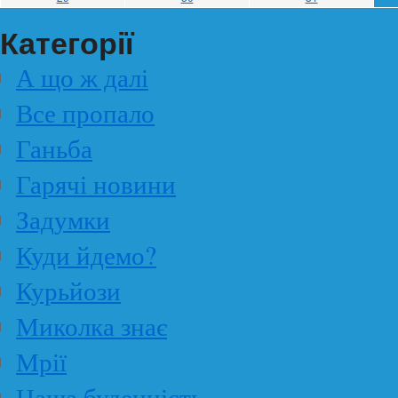
Категорії
А що ж далі
Все пропало
Ганьба
Гарячі новини
Задумки
Куди йдемо?
Курьйози
Миколка знає
Мрії
Наша буденність