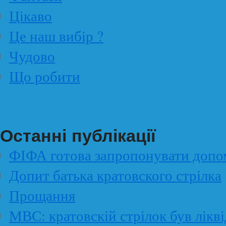
Цікаво
Це наш вибір ?
Чудово
Що робити
Останні публікації
ФІФА готова запропонувати допо
Допит батька кратовского стрілка
Прощання
МВС: кратовскій стрілок був лікві