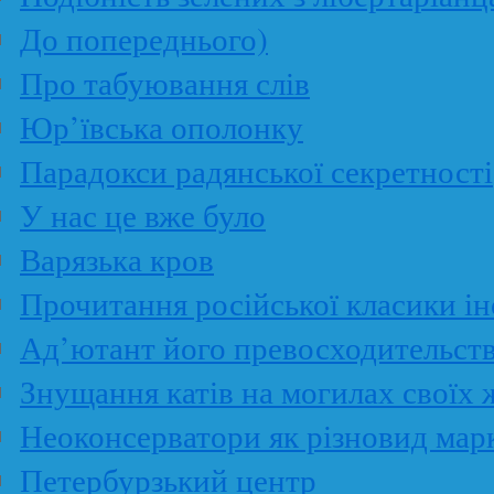
До попереднього)
Про табуювання слів
Юр’ївська ополонку
Парадокси радянської секретності
У нас це вже було
Варязька кров
Прочитання російської класики і
Ад’ютант його превосходительст
Знущання катів на могилах своїх 
Неоконсерватори як різновид мар
Петербурзький центр