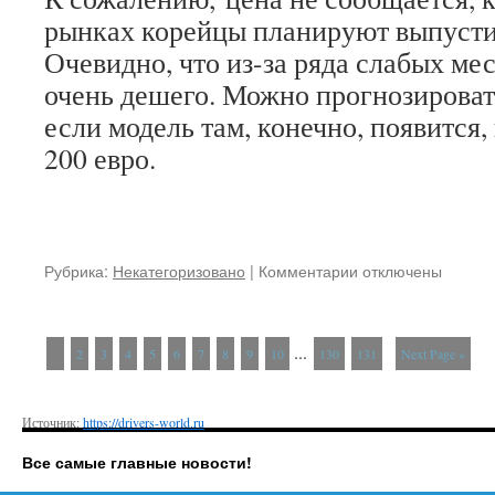
рынках корейцы планируют выпусти
Очевидно, что из-за ряда слабых мес
очень дешего. Можно прогнозировать
если модель там, конечно, появится,
200 евро.
Рубрика:
Некатегоризовано
|
Комментарии
к
отключены
записи
Samsung
Galaxy
...
1
2
3
4
5
6
7
8
9
10
130
131
Next Page »
ACE
Style
появился
Источник:
https://drivers-world.ru
на
горизонте
Все самые главные новости!