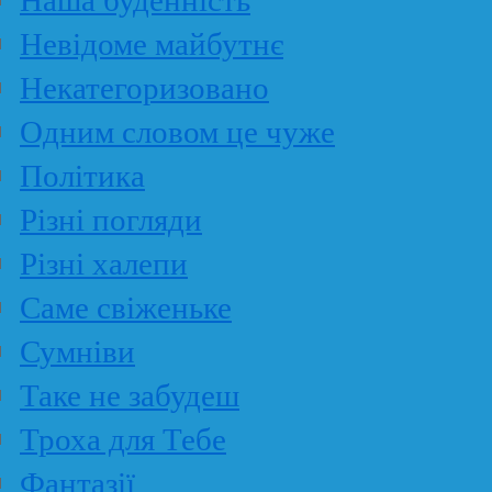
Невідоме майбутнє
Некатегоризовано
Одним словом це чуже
Політика
Різні погляди
Різні халепи
Саме свіженьке
Сумніви
Таке не забудеш
Троха для Тебе
Фантазії