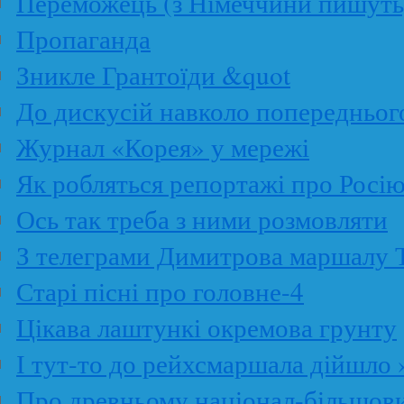
Переможець (з Німеччини пишуть
Пропаганда
Зникле Грантоїди &quot
До дискусій навколо попередньог
Журнал «Корея» у мережі
Як робляться репортажі про Росі
Ось так треба з ними розмовляти
З телеграми Димитрова маршалу 
Старі пісні про головне-4
Цікава лаштункі окремова грунту
І тут-то до рейхсмаршала дійшло 
Про древньому націонал-більшов