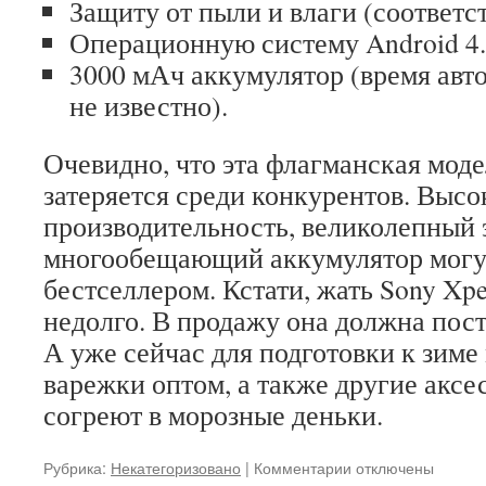
Защиту от пыли и влаги (соответс
Операционную систему Android 4.2
3000 мАч аккумулятор (время авт
не известно).
Очевидно, что эта флагманская моде
затеряется среди конкурентов. Высо
производительность, великолепный э
многообещающий аккумулятор могут
бестселлером. Кстати, жать Sony Xpe
недолго. В продажу она должна пост
А уже сейчас для подготовки к зиме
варежки оптом, а также другие аксе
согреют в морозные деньки.
Рубрика:
Некатегоризовано
|
Комментарии
к
отключены