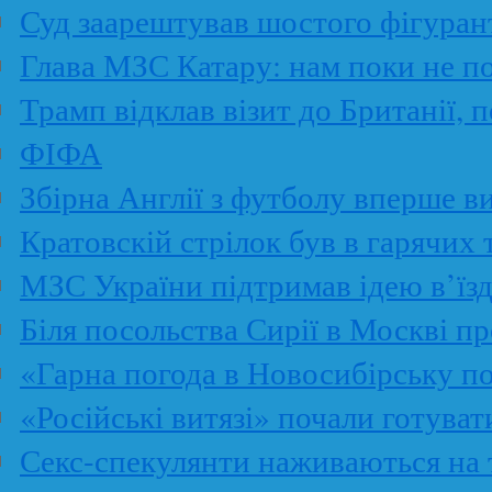
Суд заарештував шостого фігуран
Глава МЗС Катару: нам поки не по
Трамп відклав візит до Британії,
ФІФА
Збірна Англії з футболу вперше в
Кратовскій стрілок був в гарячих 
МЗС України підтримав ідею в’їз
Біля посольства Сирії в Москві пр
«Гарна погода в Новосибірську по
«Російські витязі» почали готува
Секс-спекулянти наживаються на т