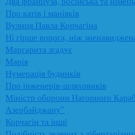
Два француза, російська та німец
Про катів і маніяків
Вулиця Павла Корчагіна
Ні гірше ворога, ніж зненавиджен
Маргарита згадує
Марія
Нумерація будинків
Про інженерів-шляховиків
Міністр оборони Нагорного Караб
Азербайджану”
Корчагін та інші
Подібність зелених з лібертаріанц