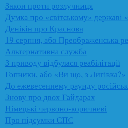
Закон проти розлучниця
Думка про «світському» державі 
Денікін про Краснова
19 серпня, або Преображенська р
Альтернативна служба
З приводу відбулася реабілітації
Гопники, або «Ви що, з Лигівка?»
До ежевесеннему раунду російськ
Знову про двох Гайдарах
Німецькі червоно-коричневі
Про підсумки СПС