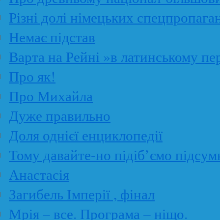
Різні долі німецьких спецпропага
Немає підстав
Варта на Рейні »в латинському пе
Про як!
Про Михайла
Дуже правильно
Доля однієї енциклопедії
Тому давайте-но підіб’ємо підсум
Анастасія
Загибель Імперії , фінал
Мрія – все. Програма – ніщо.