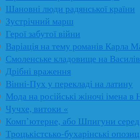
Шановні люди радянської країни
Зустрічний марш
Герої забутої війни
Варіація на тему романів Карла М
Смоленське кладовище на Василів
Дрібні враження
Вінні-Пух у перекладі на латину
Мода на російські жіночі імена в
Чучхе, витоки «
Комп’ютерне, або Шпигуни серед
Троцькістсько-бухарінські опозиц