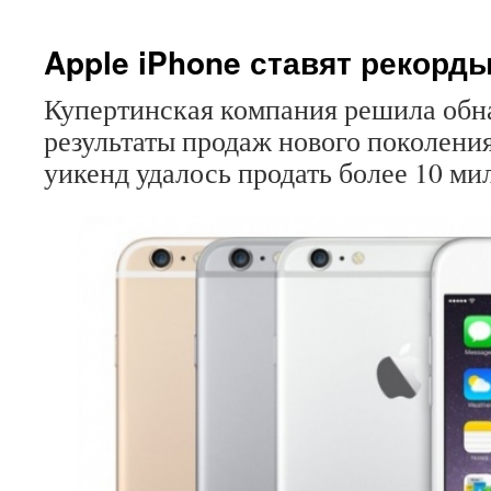
записи
Пресс-
фото
Apple iPhone ставят рекорд
новой
модели
Купертинская компания решила обн
Sony
результаты продаж нового поколени
Xperia
попали
уикенд удалось продать более 10 м
в
интернет
до
презентации
смартфона