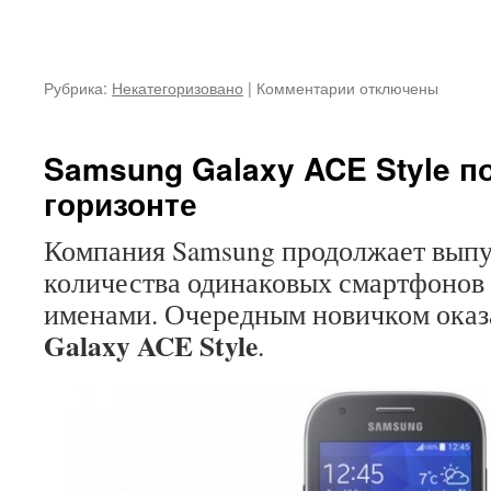
Рубрика:
Некатегоризовано
|
Комментарии
к
отключены
записи
Супердешевый
телефон
Samsung Galaxy ACE Style п
Nokia
горизонте
220
представлен
на
Компания Samsung продолжает выпу
MWC
количества одинаковых смартфонов
именами. Очередным новичком ока
Galaxy ACE Style
.