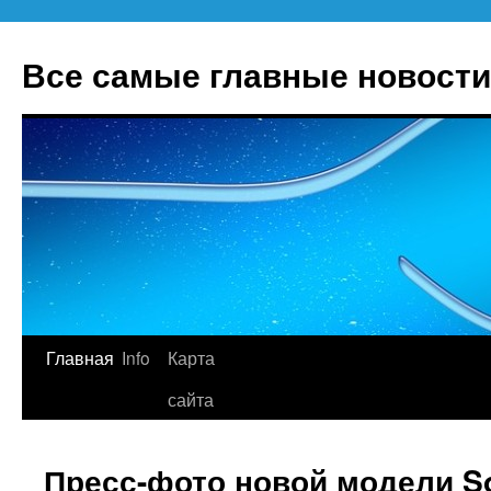
Все самые главные новости
Главная
Info
Карта
Перейти
сайта
к
содержимому
Пресс-фото новой модели So