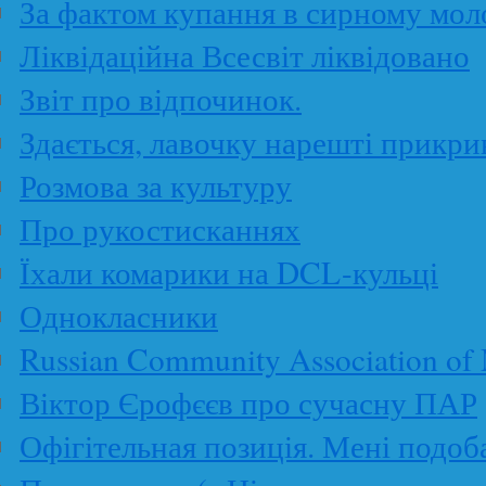
За фактом купання в сирному мол
Ліквідаційна Всесвіт ліквідовано
Звіт про відпочинок.
Здається, лавочку нарешті прикр
Розмова за культуру
Про рукостисканнях
Їхали комарики на DCL-кульці
Однокласники
Russian Community Association of 
Віктор Єрофєєв про сучасну ПАР
Офігітельная позиція. Мені подоб