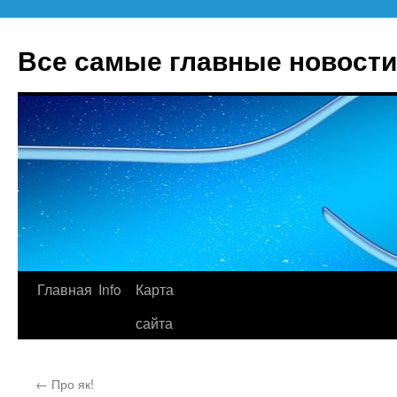
Все самые главные новости
Главная
Info
Карта
Перейти
сайта
к
содержимому
←
Про як!