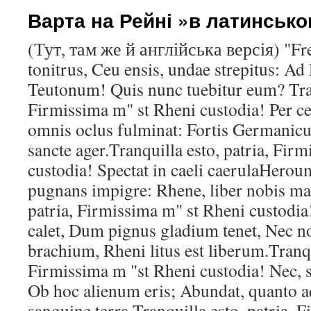
Варта на Рейні »в латинсько
(Тут, там же й англійська версія) "Fr
tonitrus, Ceu ensis, undae strepitus: 
Teutonum! Quis nunc tuebitur eum? Tranq
Firmissima m" st Rheni custodia! Per ce
omnis oclus fulminat: Fortis Germanicu
sancte ager.Tranquilla esto, patria, Fir
custodia! Spectat in caeli caerulaHeroum
pugnans impigre: Rhene, liber nobis man
patria, Firmissima m" st Rheni custodi
calet, Dum pignus gladium tenet, Nec 
brachium, Rheni litus est liberum.Tranqui
Firmissima m "st Rheni custodia! Nec, s
Ob hoc alienum eris; Abundat, quanto 
sanguine terra.Tranquilla esto, patria, 