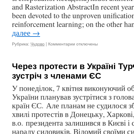
and Rasterization AbstractIn recent yea
been devoted to the unproven unificati
reinforcement learning; on the other h
далее
→
Рубрика:
Чудово
|
Комментарии
к
отключены
записи
Програма
автоматичної
Через протести в Україні Ту
генерації
зустріч з членами ЄС
статей
з
Computer
У понеділок, 7 квітня виконуючий о
Science
України планував зустрітися з голо
країн ЄС. Але планам не судилося з
хвилі протестів в Донецьку, Харкові
в.о. президента залишився в Києві і
нараду силовиків. Відомий своїми 