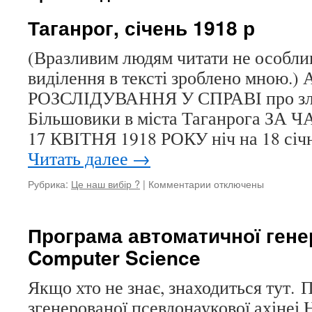
Таганрог, січень 1918 р
(Вразливим людям читати не особли
виділення в тексті зроблено мною.)
РОЗСЛІДУВАННЯ У СПРАВІ про зло
Більшовики в міста Таганрога ЗА 
17 КВІТНЯ 1918 РОКУ ніч на 18 січ
Читать далее
→
Рубрика:
Це наш вибір ?
|
Комментарии
к
отключены
записи
Таганрог,
січень
Програма автоматичної генер
1918
Computer Science
р
Якщо хто не знає, знаходиться тут. 
згенерованої псевдонаукової ахінеі.Ha