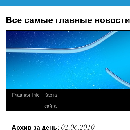
Все самые главные новости
Главная
Info
Карта
Перейти
сайта
к
содержимому
02.06.2010
Архив за день: