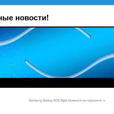
ные новости!
Samsung Galaxy ACE Style появился на горизонте
→