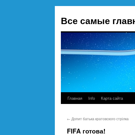
Все самые глав
Главная
Info
Карта сайта
Перейти
к
←
Допит батька кратовского стрілка
содержимому
FIFA готова!