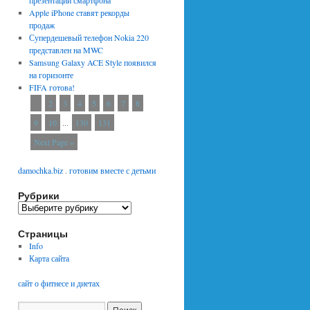
презентации смартфона
Apple iPhone ставят рекорды
продаж
Супердешевый телефон Nokia 220
представлен на MWC
Samsung Galaxy ACE Style появился
на горизонте
FIFA готова!
1
2
3
4
5
6
7
8
9
10
...
130
131
Next Page »
damochka.biz
.
готовим вместе с детьми
Рубрики
Р
у
Страницы
б
р
Info
и
Карта сайта
к
и
сайт о фитнесе и диетах