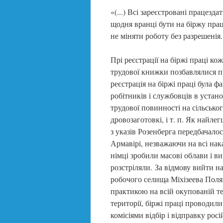
«(...) Всі зареєстровані працезд
щодня вранці бути на біржу прац
не міняти роботу без разрешенія.
Прі реєстрації на біржі праці к
трудової книжки позбавлялися п
реєстрація на біржі праці була 
робітників і службовців в устано
трудової повинності на сільсько
дровозаготовкі, і т. п. Як найл
з указів Розенберга передбачалося
Армавірі, незважаючи на всі нак
німці зробили масові облави і в
розстріляли. За відмову вийти н
робочого селища Міхізеева Поля
практикою на всій окупованій тер
території, біржі праці проводил
комісіями відбір і відправку росі