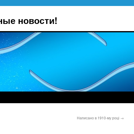
ные новости!
Написано в 1910-му році
→