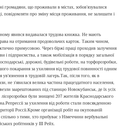
атні громадяни, що проживали в містах, зобов'язувалися
і, повідомляти про зміну місця проживання, не залишати і
ожному явився видавалася трудова книжка. Не мають
рава на отримання продовольчих карток. Таким чином,
фактично примусовою. Через біржі праці проходив залучення
ви і підприємства, а також мобілізація в порядку загальної
господарські, дорожні, будівельні роботи, на торфорозробки,
егшого покарання за ухиляння від трудової повинності одним
 ув'язнення в трудовій лагерь.Так, після того, як в
ази, не з'явилася велика частина працездатного населення,
ивезли заарештованих під станицю Новокубанськ, де їх усіх
а лісорозробки були знищені 207 жителів Краснодарського
на.Репрессіі за ухилення від роботи стали повсякденною
иторії Россіі.Кроме організації робіт на окупованій
и спільно з тими, хто прибуває з Німеччини вербувальні
йських робітників у III Рейх.