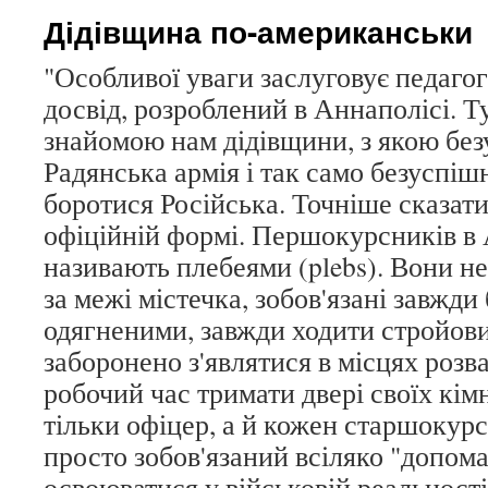
Дідівщина по-американськи
"Особливої уваги заслуговує педагог
досвід, розроблений в Аннаполісі. Т
знайомою нам дідівщини, з якою бе
Радянська армія і так само безуспі
боротися Російська. Точніше сказати,
офіційній формі. Першокурсників в 
називають плебеями (plebs). Вони н
за межі містечка, зобов'язані завжд
одягненими, завжди ходити стройови
заборонено з'являтися в місцях розв
робочий час тримати двері своїх кім
тільки офіцер, а й кожен старшокурс
просто зобов'язаний всіляко "допома
освоюватися у військовій реальності