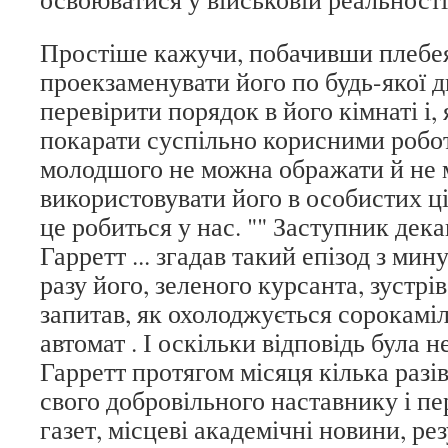
Простіше кажучи, побачивши плебея,
проекзаменувати його по будь-якої 
перевірити порядок в його кімнаті і,
покарати суспільно корисними робо
молодшого не можна ображати й не
використовувати його в особистих ці
це робиться у нас. "" Заступник дека
Гарретт ... згадав такий епізод з ми
разу його, зеленого курсанта, зустрі
запитав, як охолоджується сорокамі
автомат . І оскільки відповідь була 
Гарретт протягом місяця кілька разі
свого добровільного наставнику і пе
газет, місцеві академічні новини, р