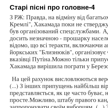
Старі пісні про головне-4
З РЖ: Правда, на відміну від багатьох
Кремлі", Хакамада поки не стверджує
був організований спецслужбами. Ад
досить незначною - прошарку населе
відомо, що всі теракти, включаючи а
йоркських "Близнюків", організовує
вказівці Путіна.Можно тільки припу
Хакамада вирішила пограти у Березо
На цей рахунок висловлюються версі
(...) З інших припущень найбільш ві
представляється, як це часто буває,
просте.Можливо, штабу правого кан
запропонувати своїм виборцям. (...)