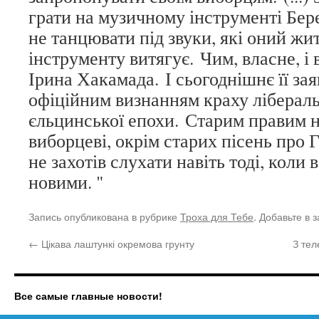
грати на музичному інструменті Бер
не танцювати під звуки, які оний жи
інструменту витягує. Чим, власне, і
Ірина Хакамада. І сьогоднішнє її зая
офіційним визнанням краху лібераль
єльцинської епохи. Старим правим н
виборцеві, окрім старих пісень про 
не захотів слухати навіть тоді, коли
новими. "
Запись опубликована в рубрике
Троха для Тебе
. Добавьте в 
←
Цікава лаштункі окремова грунту
З те
Все самые главные новости!