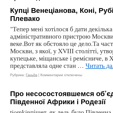
Купці Венеціанова, Коні, Руб
Плевако
"Тепер мені хотілося б дати декільк
адміністративного пристрою Москви 
веке.Вот як обстояло це дело.Та час
Москви, з якої, у XVIII столітті, утв
купецьке, міщанське і ремісниче, в X
представляла одне стан …
Читать д
Рубрика:
Ганьба
|
Комментарии
к
отключены
записи
Купці
Венеціанова,
Про несосостоявшемся об’є
Коні,
Південної Африки і Родезії
Рубінштейна,
Плевако
tiomkinпішет, як ледь було Південна 