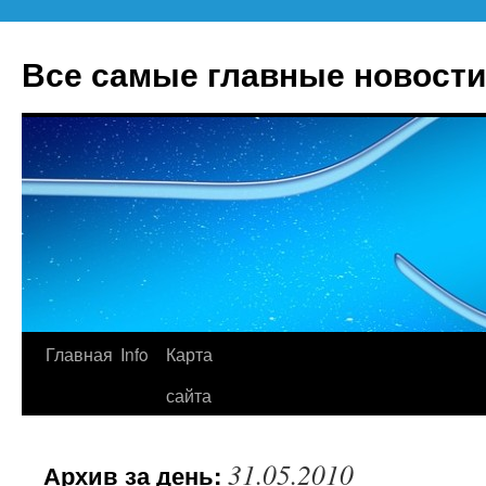
Все самые главные новости
Главная
Info
Карта
Перейти
сайта
к
содержимому
31.05.2010
Архив за день: