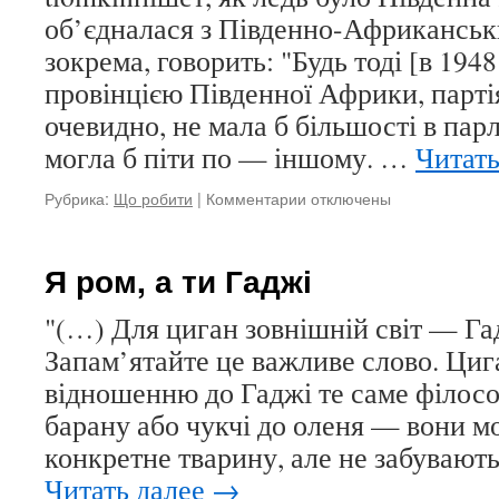
об’єдналася з Південно-Африканськ
зокрема, говорить: "Будь тоді [в 1948
провінцією Південної Африки, парті
очевидно, не мала б більшості в парл
могла б піти по — іншому. …
Читать
Рубрика:
Що робити
|
Комментарии
к
отключены
записи
Про
несосостоявшемся
Я ром, а ти Гаджі
об’єднання
Південної
"(…) Для циган зовнішній світ — Гад
Африки
Запам’ятайте це важливе слово. Циг
і
Родезії
відношенню до Гаджі те саме філосо
барану або чукчі до оленя — вони 
конкретне тварину, але не забувають
Читать далее
→