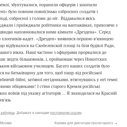
ремлі, збунтувалися, поранили офіцерів і захопили
ні» було повним-повнісінько озброєних солдатів і
оді, озброєної з голови до ніг. Віддавалися якісь
жали і приїжджали робітники на вантажівках, привозячи з
 швидко наповнювалися ними кімнати «Дрездена». Серед
о хлопчиків-кадет. «Дрезден» виявився першою в'язницею
 що відбувалося на Скобелевской площі та біля будівлі Ради,
нашого вікна. Наші частини з офіцерами прорвалися до
ши звідти більшовиків, і, пройшовши через Никитских
вським військовим училищем. Багато наших солдатів було
я на батьківщину для того, щоб пащу від російської
вбивчій бійні, затіяної негідниками, втягнувшись у неї темні
вими обіцянками! І стіни старого Кремля російські
их воїнів під указку агітаторів ... Я знаходилася на Красній
ев'язь
е забудеш
. Добавьте в закладки
постоянную ссылку
.
-Москва
Корівка для диктатури пролетаріату
→