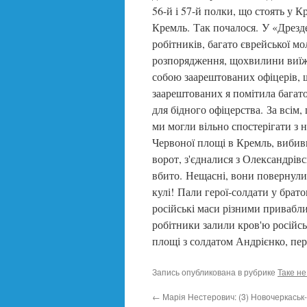
56-й і 57-й полки, що стоять у К
Кремль. Так почалося. У «Дрезде
робітників, багато єврейської мол
розпорядження, щохвилини виїжд
собою заарештованих офіцерів,
заарештованих я помітила багат
для бідного офіцерства. За всім,
ми могли вільно спостерігати з 
Червоної площі в Кремль, вибив
ворот, з'єдналися з Олександрі
вбито. Нещасні, вони повернулис
кулі! Пали герої-солдати у брато
російські маси різними привабли
робітники залили кров'ю російськ
площі з солдатом Андрієнко, пер
Запись опубликована в рубрике
Таке н
←
Марія Нестерович: (3) Новочеркаськ