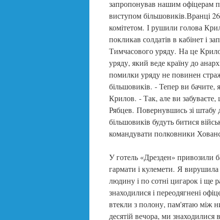
запропонував нашим офіцерам пе
виступом більшовиків.Вранці 26
комітетом. І рушили голова Кри
покликав солдатів в кабінет і за
Тимчасового уряду. На це Крило
уряду, який веде країну до анархі
помилки уряду не повинен страж
більшовиків. - Тепер ви бачите, 
Крилов. - Так, але ви забуваєте, 
Рябцев. Повернувшись зі штабу д
більшовиків будуть битися війс
командувати полковники Хованс
У готель «Дрезден» привозили б
гармати і кулемети. Я вирушила 
людину і по сотні цигарок і ще 
знаходилися і переодягнені офіце
втекли з полону, пам'ятаю між н
десятій вечора, ми знаходилися 