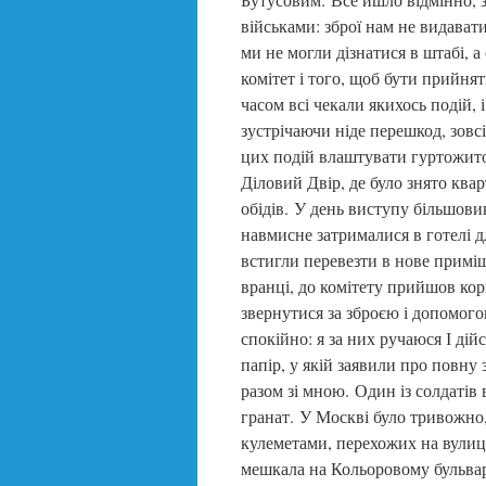
військами: зброї нам не видават
ми не могли дізнатися в штабі, 
комітет і того, щоб бути прийня
часом всі чекали якихось подій, 
зустрічаючи ніде перешкод, зовс
цих подій влаштувати гуртожиток
Діловий Двір, де було знято квар
обідів. У день виступу більшовик
навмисне затрималися в готелі д
встигли перевезти в нове примі
вранці, до комітету прийшов ко
звернутися за зброєю і допомого
спокійно: я за них ручаюся І ді
папір, у якій заявили про повну 
разом зі мною. Один із солдатів
гранат. У Москві було тривожно,
кулеметами, перехожих на вулиц
мешкала на Кольоровому бульвар