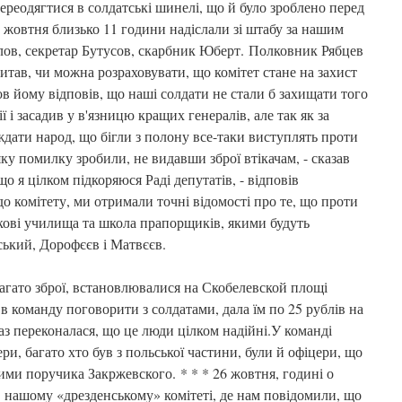
реодягтися в солдатські шинелі, що й було зроблено перед
 жовтня близько 11 години надіслали зі штабу за нашим
лов, секретар Бутусов, скарбник Юберт. Полковник Рябцев
питав, чи можна розраховувати, що комітет стане на захист
в йому відповів, що наші солдати не стали б захищати того
ї і засадив у в'язницю кращих генералів, але так як за
дати народ, що бігли з полону все-таки виступлять проти
яку помилку зробили, не видавши зброї втікачам, - сказав
що я цілком підкоряюся Раді депутатів, - відповів
о комітету, ми отримали точні відомості про те, що проти
ькові училища та школа прапорщиків, якими будуть
ький, Дорофєєв і Матвєєв.
агато зброї, встановлювалися на Скобелевской площі
в команду поговорити з солдатами, дала їм по 25 рублів на
раз переконалася, що це люди цілком надійні.У команді
ри, багато хто був з польської частини, були й офіцери, що
ими поручика Закржевского. * * * 26 жовтня, годині о
в нашому «дрезденському» комітеті, де нам повідомили, що