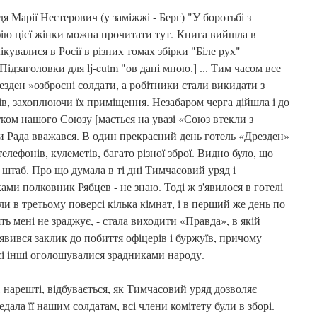
я Марії Нестерович (у заміжжі - Берг) "У боротьбі з
ію цієї жінки можна прочитати тут. Книга вийшла в
кувалися в Росії в різних томах збірки "Біле рух"
дзаголовки для lj-cutm "ов дані мною.] ... Тим часом все
езден »озброєні солдати, а робітники стали викидати з
в, захоплюючи їх приміщення. Незабаром черга дійшла і до
ятком нашого Союзу [мається на увазі «Союз втекли з
аки Рада вважався. В один прекрасний день готель «Дрезден»
елефонів, кулеметів, багато різної зброї. Видно було, що
 штаб. Про що думала в ті дні Тимчасовий уряд і
ми полковник Рябцев - не знаю. Тоді ж з'явилося в готелі
яли в третьому поверсі кілька кімнат, і в перший же день по
ять мені не зраджує, - стала виходити «Правда», в якій
з'явився заклик до побиття офіцерів і буржуїв, причому
сі інші оголошувалися зрадниками народу.
, нарешті, відбувається, як Тимчасовий уряд дозволяє
едала її нашим солдатам, всі члени комітету були в зборі.