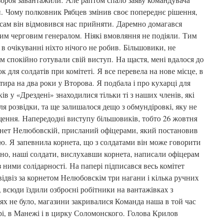
и. Чому полковник Рябцев змінив своє попереднє рішення,
а сам він відмовився нас прийняти. Даремно домагався
тим черговим генералом. Ніякі вмовляння не подіяли. Тим
і в очікуванні ніхто нічого не робив. Більшовики, не
ім спокійно готували свій виступ. На щастя, мені вдалося до
 для солдатів при комітеті. Я все перевела на нове місце, в
тира на два роки у Второва. Я подбала і про кухарці для
ів у «Дрездені» знаходилися тільки ті з наших членів, які
ля розвідки, та ще залишалося дещо з обмундіровкі, яку не
щення. Напередодні виступу більшовиків, тобто 26 жовтня
рнет Нелюбовскій, присланий офіцерами, який постановив
ю. Я запевнила корнета, що з солдатами він може говорити
йсно, наші солдати, вислухавши корнета, написали офіцерам
з ними солідарності. На папері підписався весь комітет
 відвіз за корнетом Нелюбовскім три нагани і кілька ручних
 всюди їздили озброєні робітники на вантажівках з
ях не було, магазини закривалися Команда наша в той час
і, в Манежі і в цирку Соломонского. Голова Крилов