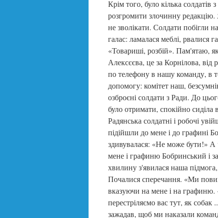
Крім того, було кілька солдатів
розгромити злочинну редакцію. Я
не зволікати. Солдати побігли 
галас: ламалася меблі, рвалися г
«Товариші, розбій». Пам'ятаю, я
Алексєєва, це за Корнілова, від 
по телефону в нашу команду, в 
допомогу: комітет наш, безсумні
озброєні солдати з Ради. До ць
було отримати, спокійно сиділа в
Радянська солдатні і робочі увій
підійшли до мене і до графині Б
здивувалася: «Не може бути!» А 
мене і графиню Бобринський і з
хвилину з'явилася наша підмога
Почалися сперечання. «Ми повинн
вказуючи на мене і на графиню. «
перестріляємо вас тут, як собак .
зажадав, щоб ми наказали команд