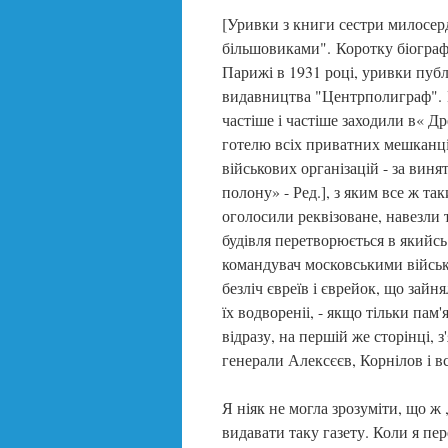
[Уривки з книги сестри милосерд
більшовиками". Коротку біограф
Парижі в 1931 році, уривки публі
видавництва "Центрполиграф". Пі
частіше і частіше заходили в« Др
готелю всіх приватних мешканці
військових організацій - за вин
полону» - Ред.], з яким все ж т
оголосили реквізоване, навезли т
будівля перетворюється в якийсь
командувач московськими війська
безліч євреїв і єврейок, що зайн
їх водвореніі, - якщо тільки пам'
відразу, на першій же сторінці, 
генерали Алексєєв, Корнілов і в
Я ніяк не могла зрозуміти, що ж 
видавати таку газету. Коли я пер