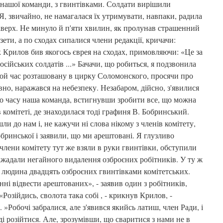
 з нашої команди, з гвинтівками. Солдати вирішили
, звичайно, не намагалася їх утримувати, навпаки, радила
наверх. Не минуло й п'яти хвилин, як пролунав страшенний
азети, а по сходах сипалися члени редакції, кричачи:
к Крилов бив якогось єврея на сходах, примовляючи: «Це за
російських солдатів ...» Бачачи, що робиться, я подзвонила
той час розташовану в цирку Соломонского, просячи про
вно, наражався на небезпеку. Незабаром, дійсно, з'явилися
ого часу наша команда, встигнувши зробити все, що можна
 комітеті, де знаходилася тоді графиня В. Бобринський.
шли до нам і, не кажучи ні слова нікому з членів комітету,
обринської і заявили, що ми арештовані. Я глузливо
члени комітету тут же взяли в руки гвинтівки, обступили
ажадали негайного видалення озброєних робітників. У ту ж
, людина двадцять озброєних гвинтівками комітетських.
і відвести арештованих», - заявив один з робітників,
Розійдись, сволота така собі , - крикнув Крилов, -
.. »Робочі забралися, але з'явився якийсь латиш, член Ради, і
і розійтися. Але, зрозумівши, що сваритися з нами не в