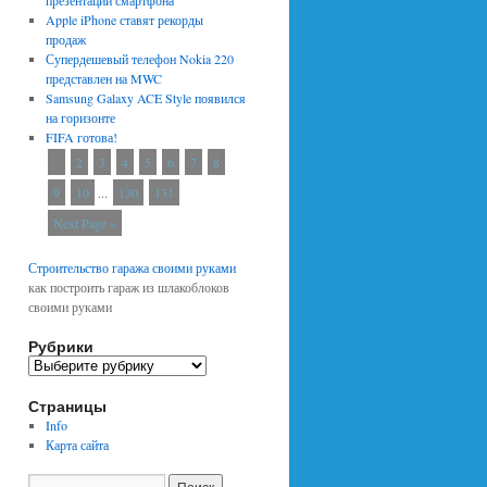
презентации смартфона
Apple iPhone ставят рекорды
продаж
Супердешевый телефон Nokia 220
представлен на MWC
Samsung Galaxy ACE Style появился
на горизонте
FIFA готова!
1
2
3
4
5
6
7
8
9
10
...
130
131
Next Page »
Строительство гаража своими руками
как построить гараж из шлакоблоков
своими руками
Рубрики
Р
у
Страницы
б
р
Info
и
Карта сайта
к
и