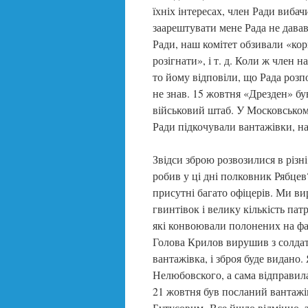
їхніх інтересах, член Ради виба
заарештувати мене Рада не давав.
Ради, наш комітет обзивали «кор
розігнати», і т. д. Коли ж член 
то йому відповіли, що Рада розпо
не знав. 15 жовтня «Дрезден» бу
військовий штаб. У Московському 
Ради підкочували вантажівки, на
Звідси зброю розвозилися в різн
робив у ці дні полковник Рябцев?
присутні багато офіцерів. Ми в
гвинтівок і велику кількість па
які конвоювали полонених на фаб
Голова Крилов вирушив з солдата
вантажівка, і зброя буде видано.
Нелюбовского, а сама відправила
21 жовтня був посланий вантажів
Бутусовим. Все йшло відмінно, 