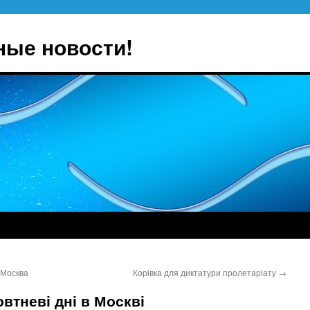
ные новости!
-Москва
Корівка для диктатури пролетаріату
→
втневі дні в Москві