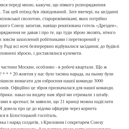
чився переді мною, кажучи, що ніякого розпорядження
 Так цей епізод був ліквідований. Зате ввечері, на засіданні
ніловської сволотою, старорежімнікамі, яких потрібно
нашого Союзу запитав, навіщо реквізована готель «Дрезден»,
рядження не давав і про те, що туди зброю звозять, нічого
в зовсім захоплений робітниками і перетворений у
Раді всі ночі безперервно відбувалися засідання; до будівлі
повнені зброєю, і доставлялися кулемети.
і частини Москви, особливо - в робочі квартали. Що ж
 * * * 20 жовтня у нас було таємна нарада, на ньому були
ирішили вимагати для озброєння нашої команди 3000
тронів. Офіційно це зброя призначалася для нашої команди,
рики. наказ на видачу нам зброї ми отримали з штабу.
ми в арсенал; їм заявили, що 21 вранці можна надіслати
 Я довела про це до відома офіцерів через корнета
ся в Білостоцький госпіталь.
ка і наряд солдатів, з Криловим і секретарем Союзу
зброя завантажили. Але раптом спало заяву командувача