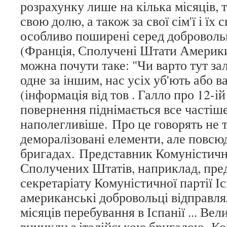
розрахунку лише на кілька місяців, 
свою долю, а також за свої сім'ї і їх 
особливо поширені серед добровольц
(Франція, Сполучені Штати Америки і
можна почути таке: "Чи варто тут з
одне за іншим, нас усіх уб'ють або в
(інформація від тов . Галло про 12-ій
повернення піднімається все частіш
наполегливіше. Про це говорять не 
деморалізовані елементи, але повсюд
бригадах. Представник Комуністично
Сполучених Штатів, наприклад, пред
секретаріату Комуністичної партії Іс
американські добровольці відправля
місяців перебування в Іспанії ... Ве
виникли з італійською бригадою. К