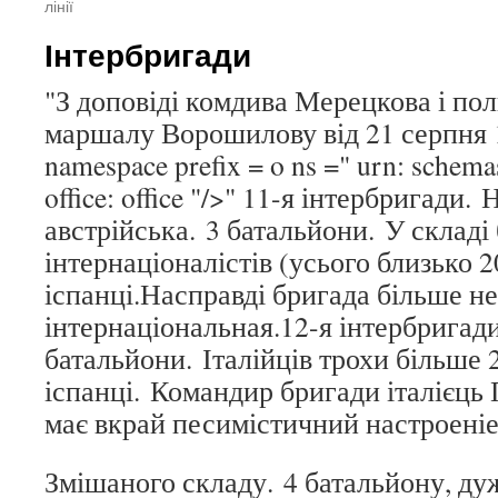
лінії
Інтербригади
"З доповіді комдива Мерецкова і п
маршалу Ворошилову від 21 серпня 1
namespace prefix = o ns =" urn: schem
office: office "/>" 11-я інтербригади.
австрійська. 3 батальйони. У склад
інтернаціоналістів (усього близько 2
іспанці.Насправді бригада більше не
інтернаціональная.12-я інтербригади
батальйони. Італійців трохи більше 
іспанці. Командир бригади італієць П
має вкрай песимістичний настроеніе
Змішаного складу. 4 батальйону, ду