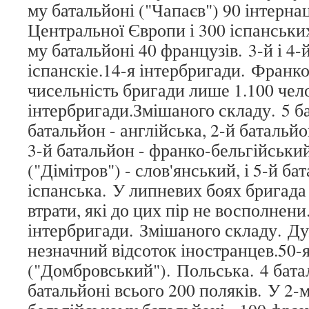
му батальйоні ("Чапаєв") 90 інтернац
Центральної Європи і 300 іспанськи
му батальйоні 40 французів. 3-й і 4-
іспанскіе.14-я інтербригади. Франко
чисельність бригади лише 1.100 чел
інтербригади.Змішаного складу. 5 ба
батальйон - англійська, 2-й батальй
3-й батальйон - франко-бельгійський
("Дімітров") - слов'янський, і 5-й ба
іспанська. У липневих боях бригада
втрати, які до цих пір не восполнени
інтербригади. Змішаного складу. Ду
незначний відсоток іностранцев.50-
("Домбровський"). Польська. 4 бата
батальйоні всього 200 поляків. У 2-