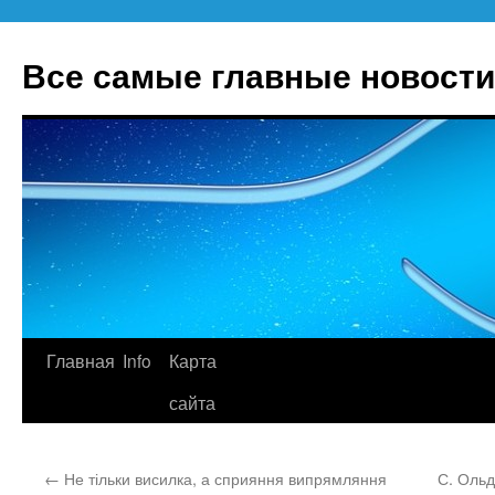
Все самые главные новости
Главная
Info
Карта
Перейти
сайта
к
содержимому
←
Не тільки висилка, а сприяння випрямляння
С. Ольд