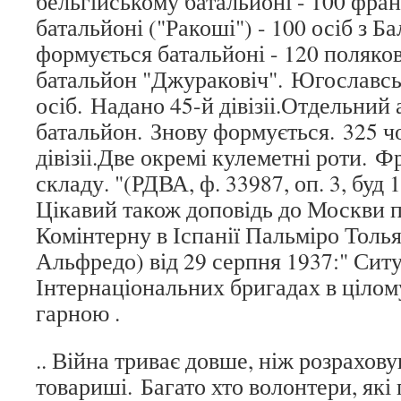
бельгійському батальйоні - 100 фран
батальйоні ("Ракоші") - 100 осіб з Б
формується батальйоні - 120 поляко
батальйон "Джураковіч". Югославсь
осіб. Надано 45-й дівізіі.Отдельни
батальйон. Знову формується. 325 ч
дівізіі.Две окремі кулеметні роти. 
складу. "(РДВА, ф. 33987, оп. 3, буд 1
Цікавий також доповідь до Москви 
Комінтерну в Іспанії Пальміро Толья
Альфредо) від 29 серпня 1937:" Ситу
Інтернаціональних бригадах в цілом
гарною .
.. Війна триває довше, ніж розрахов
товариші. Багато хто волонтери, які