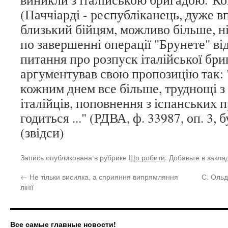
(Паччіарді - республіканець, дуже в
близький бійцям, можливо більше, н
по завершенні операції "Брунете" ві
питання про розпуск італійської бри
аргументував свою пропозицію так: ".
кожним днем все більше, труднощі з
італійців, поповнення з іспанських 
годиться ..." (РДВА, ф. 33987, оп. 3, бу
(звідси)
Запись опубликована в рубрике
Що робити
. Добавьте в закл
←
Не тільки висилка, а сприяння випрямляння
С. Ольд
лінії
Все самые главные новости!