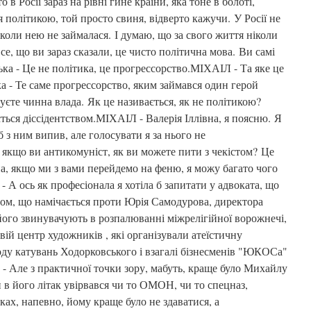
о в Росії зараз на рівні гине країни, яка тоне в болоті,
 політикою, той просто свиня, відверто кажучи. У Росії не
коли нею не займалася. І думаю, що за свого життя ніколи
се, що ви зараз сказали, це чисто політична мова. Ви самі
ька - Це не політика, це прогрессорство.МІХАІЛ - Та яке це
а - Те саме прогрессорство, яким займався один герой
єте чинна влада. Як це називається, як не політикою?
ється діссідентством.МІХАІЛ - Валерія Іллівна, я поясню. Я
б з ним випив, але голосувати я за нього не
 якщо ви антикомуніст, як ви можете пити з чекістом? Це
а, якщо ми з вами перейдемо на феню, я можу багато чого
 - А ось як професіонала я хотіла б запитати у адвоката, що
удом, що намічається проти Юрія Самодурова, директора
його звинувачують в розпалюванні міжрелігійної ворожнечі,
свій центр художників , які організували атеїстичну
оду катувань Ходорковського і взагалі бізнесменів "ЮКОСа"
а - Але з практичної точки зору, мабуть, краще було Михайлу
 в його літак увірвався чи то ОМОН, чи то спецназ,
ках, напевно, йому краще було не здаватися, а