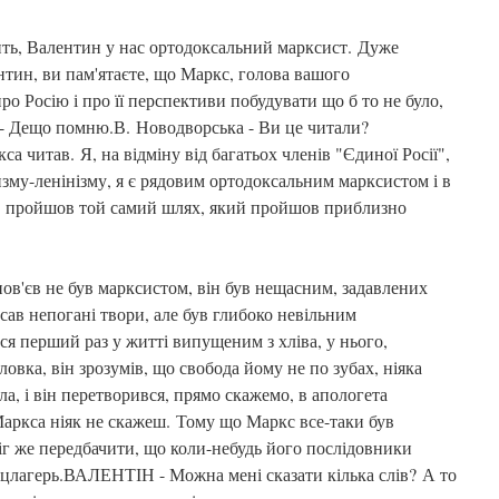
ачить, Валентин у нас ортодоксальний марксист. Дуже
ентин, ви пам'ятаєте, що Маркс, голова вашого
ро Росію і про її перспективи побудувати що б то не було,
 Дещо помню.В. Новодворська - Ви це читали?
 читав. Я, на відміну від багатьох членів "Єдиної Росії",
зму-ленінізму, я є рядовим ортодоксальним марксистом і в
ків пройшов той самий шлях, який пройшов приблизно
ов'єв не був марксистом, він був нещасним, задавлених
ав непогані твори, але був глибоко невільним
я перший раз у житті випущеним з хліва, у нього,
овка, він зрозумів, що свобода йому не по зубах, ніяка
а, і він перетворився, прямо скажемо, в апологета
Маркса ніяк не скажеш. Тому що Маркс все-таки був
іг же передбачити, що коли-небудь його послідовники
онцлагерь.ВАЛЕНТІН - Можна мені сказати кілька слів? А то