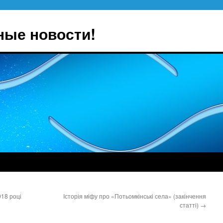
ные новости!
918 році
Історія міфу про «Потьомкінські села» (закінчення
статті)
→