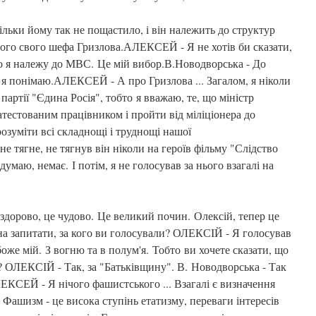
кільки йому так не пощастило, і він належить до структур
го свого шефа Гризлова.АЛЕКСЕЙ - Я не хотів би сказати,
що я належу до МВС. Це мій вибор.В.Новодворська - До
 я понімаю.АЛЕКСЕЙ - А про Гризлова ... Загалом, я ніколи
 партії "Єдина Росія", тобто я вважаю, те, що міністр
тестованим працівником і пройти від міліціонера до
, розуміти всі складнощі і труднощі нашої
е тягне, не тягнув він ніколи на героїв фільму "Слідство
умаю, немає. І потім, я не голосував за нього взагалі на
 здорово, це чудово. Це великий почин. Олексій, тепер це
а запитати, за кого ви голосували? ОЛЕКСІЙ - Я голосував
оже мій. З вогню та в полум'я. Тобто ви хочете сказати, що
? ОЛЕКСІЙ - Так, за "Батьківщину". В. Новодворська - Так
ЕКСЕЙ - Я нічого фашистського ... Взагалі є визначення
 Фашизм - це висока ступінь етатизму, переваги інтересів