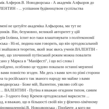
ік Алферов.В. Новодворська - А академік Алфьоров до
ЛЕНТИН - ... успішним будівництвом суспільства
мені не цитуйте академіка Алфьорова, ми тут не
иків. Він, безумовно, великий авторитет у цій
я Іллівна, іспит все-таки влаштовувати з політекономії
ська - Ні-ні, людина нам говорить, що він ортодоксальний
і знайшовся теоретик, який знає якесь ученіе.ВАЛЕНТІН -
тому, що злочинний путінський режим можна повалити
но у Маркса в "Маніфесті", і що всі слова і
ройдено, особливо це чудово показали останні мерзенні
 з вами повністю згоден. Ми десь з вами хоч по різні сторони
на та російського так званого народу ми майже з вами
водворська - Боже мій, Валентин, уявляю собі цю
я ... ВАЛЕНТИН - Путіна я вважаю огидним типом, самим
а - З одного боку Кремля ортодоксальні марксисти ...
 я вважаю, що в більшості своїй він у фізично-хімічному
едіномишленнікі.В. Новодворська - Пробачте, а кого ви