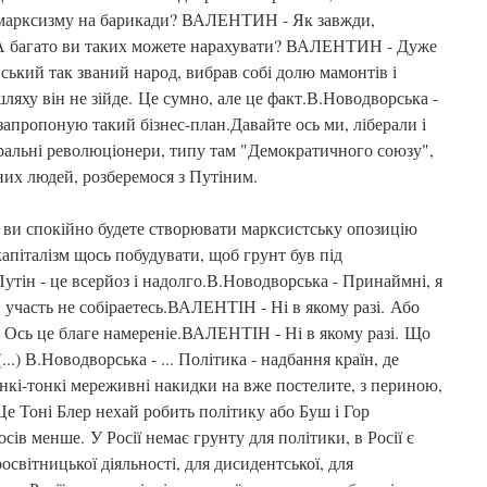
 з марксизму на барикади? ВАЛЕНТИН - Як завжди,
- А багато ви таких можете нарахувати? ВАЛЕНТИН - Дуже
йський так званий народ, вибрав собі долю мамонтів і
шляху він не зійде. Це сумно, але це факт.В.Новодворська -
 запропоную такий бізнес-план.Давайте ось ми, ліберали і
еральні революціонери, типу там "Демократичного союзу",
их людей, розберемося з Путіним.
, ви спокійно будете створювати марксистську опозицію
апіталізм щось побудувати, щоб грунт був під
тін - це всерйоз і надолго.В.Новодворська - Принаймні, я
 участь не собіраетесь.ВАЛЕНТІН - Ні в якому разі. Або
- Ось це благе намереніе.ВАЛЕНТІН - Ні в якому разі. Що
 (...) В.Новодворська - ... Політика - надбання країн, де
онкі-тонкі мереживні накидки на вже постелите, з периною,
е Тоні Блер нехай робить політику або Буш і Гор
осів менше. У Росії немає грунту для політики, в Росії є
освітницької діяльності, для дисидентської, для