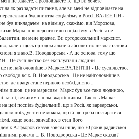
мені не задаєте, а розповідаєте те, що ви хочете
тіла як раз задати питання, але ви мені не відповідаєте на
 перспективи будівництва соціалізму в Россіі.ВАЛЕНТІН -
не був викладачем, на відміну, скажімо, від Морозова,
казав Маркс про перспективи соціалізму в Росії, я не
 Валентин, ви мене вражає. Ви ортодоксальний марксист,
ливо, коли є щось ортодоксальне й абсолютно не знає основи
нови я знаю.В. Новодворська - А це основа, тому що
Н - Це суспільство без експлуатації людини
, це не найголовніше в Марксе.ВАЛЕНТІН - Це суспільство,
 свободи всіх. В. Новодворська - Це не найголовніше в
во, де праця стане першою необхідністю ...
нізм пішов, це не марксизм. Маркс був все-таки людиною,
пільстві, великим паном, жартівником. Так ось Маркс
 на цей поспіль будівельний, що в Росії, як варварської,
соціалізм побудувати не можна, що їй ще треба постаратися
ізмі, якщо вона, звичайно, в стан його
емік Алфьоров сказав зовсім інше, що 70 років радянської
спішними роками ... В. Новодворська - Це Маркс сказав?