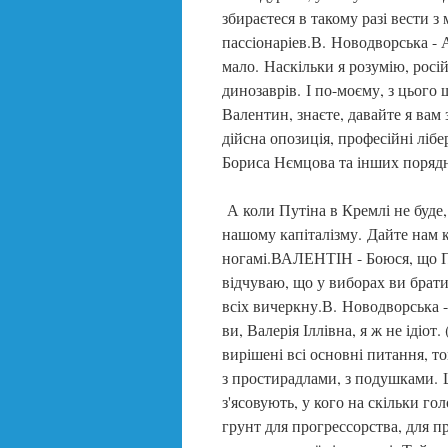
збираєтеся в такому разі вести
пассіонаріев.В. Новодворська 
мало. Наскільки я розумію, росі
динозаврів. І по-моєму, з цього 
Валентин, знаєте, давайте я вам
дійсна опозиція, професійні ліб
Бориса Нємцова та інших порядн
А коли Путіна в Кремлі не буде
нашому капіталізму. Дайте нам к
ногамі.ВАЛЕНТІН - Боюся, що Пу
відчуваю, що у виборах ви брати
всіх вичеркну.В. Новодворська 
ви, Валерія Іллівна, я ж не ідіот.
вирішені всі основні питання, т
з простирадлами, з подушками. Ц
з'ясовують, у кого на скільки гол
грунт для прогрессорства, для пр