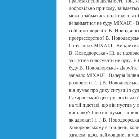
правозахисної діяльності. Той, хт
добровільно причому, займається
можна займатися політикою, я ні
їй займатися не буду.МІХАІЛ - В
собі протіворечіте.В. Новодворс
прогрессорство? В. Новодворськ
Стругацкіх.МІХАІЛ - Ви критику
В. Новодворська - Ні, це назива
за Путіна голосувати не буду. Я 
буду.В. Новодворська - Даруйте,
западло.МІХАІЛ - Валерія Іллівн
розповісти. (...) В. Новодворська
він думає про дику ситуації з с
Сахаровський центру, оскільки 
на тій підставі, що він пустив у 
виставку? І що він думає з прив
як адвокат? (...) В. Новодворськ
Ходорковському в той день, коли
загалом, щось неймовірне і в мас