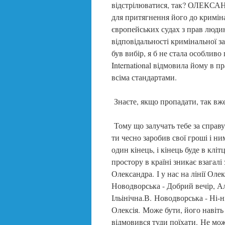
відстрілюватися, так? ОЛЕКСАНД
для притягнення його до кримінал
європейських судах з прав людин
відповідальності кримінальної з
був вибір, я б не стала особлив
International відмовила йому в пр
всіма стандартами.
Знаєте, якщо пропадати, так вже
Тому що залучать тебе за справу,
ти чесно заробив свої гроші і ни
один кінець, і кінець буде в кліт
простору в країні зникає взага
Олександра. І у нас на лінії Оле
Новодворська - Добрий вечір, 
Ільінічна.В. Новодворська - Ні-
Олексія. Може бути, його навіт
відмовився туди поїхати. Не мож