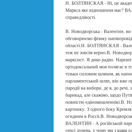
Н. БОЛТЯНСКАЯ - Ні, це академ
Маркса яке відношення має? ВА
справедлівості.
В. Новодворська - Валентин, ви 
обговорюємо фізику напівпровідн
області.Н. БОЛТЯНСКАЯ - Валері
теж не зовсім верно.В. Новодвор
марксист. Я дико радію. Нарешт
ортодоксальний моя полягає в 
тільки силовим шляхом, як написа
парламентський шлях, він вже п
пародії на вибори, де я, до речі,
барикад, але скажімо, щодо Путі
повністю едіномишленнікі.В. Но
картинку. З одного боку Кремл
огидним в Россіі.В. Новодворськ
ВАЛЕНТИН - А російський народ,
сенсі дурень, у чому ми з вами 