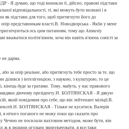
Р - Я думаю, що тоді виникли б, дійсно, правові підстави
ьної відповідальності, ті, які можуть бути визнані і в
и як підстави для того, щоб притягнути його до
а опір представникам власті.В. Новодворська - Якби у мене
о пригнічуються ось цим питанням, тому що Amnesty
аві вважатися політв'язнем, хоча він навіть в'язень совісті за
 не дарма.
 або за опір реальне, або притягнуть тебе просто за те, що
ми ділився з інтелігенцією, з наукою, з культурою, то це
ці, кінець буде за гратами. Тому, мабуть, у нас правового
лі завдяки діючому презіденту.Н. БОЛТЯНСКАЯ - Я дякую
ксій, який повідомив про себе, що він лейтенант міліції.В.
Алексей.Н. БОЛТЯНСКАЯ - Тільки не кусатися, Валерія
ні, я нічого поганого не можу поки що сказати про
ь у Чечню не посилали вахтовим методом, може бути, він
у ж я людини огульно звинувачувати, я все-таки