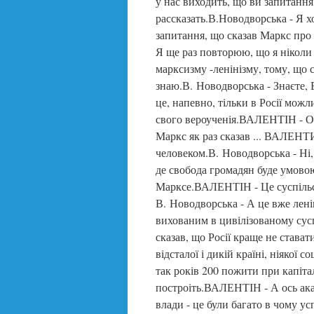
у нас виходить, що ви запитання 
рассказать.В.Новодворська - Я хо
запитання, що сказав Маркс про
Я ще раз повторюю, що я ніколи 
марксизму -ленінізму, тому, що с
знаю.В. Новодворська - Знаєте,
це, напевно, тільки в Росії мож
свого вероученія.ВАЛЕНТІН - Ос
Маркс як раз сказав ... ВАЛЕНТИ
человеком.В. Новодворська - Ні
де свобода громадян буде умовою
Марксе.ВАЛЕНТІН - Це суспільст
В. Новодворська - А це вже лені
вихованим в цивілізованому сус
сказав, що Росії краще не ставати
відсталої і дикій країні, ніякої 
так років 200 пожити при капітал
построіть.ВАЛЕНТІН - А ось акад
влади - це були багато в чому у