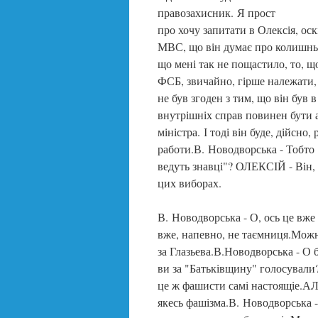
правозахисник. Я прост
про хочу запитати в Олексія, ос
МВС, що він думає про колишньо
що мені так не пощастило, то, 
ФСБ, звичайно, гірше належати,
не був згоден з тим, що він був в
внутрішніх справ повинен бути а
міністра. І тоді він буде, дійсно
работи.В. Новодворська - Тобто н
ведуть знавці"? ОЛЕКСІЙ - Він, д
цих виборах.
В. Новодворська - О, ось це вже
вже, напевно, не таємниця.Можн
за Глазьева.В.Новодворська - О б
ви за "Батьківщину" голосували
це ж фашисти самі настоящіе.АЛ
якесь фашізма.В. Новодворська -