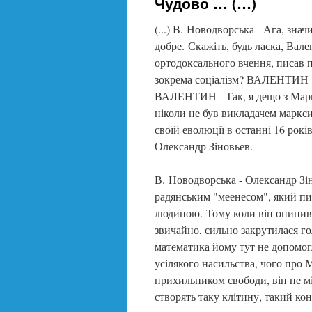
Чудово … (…)
(...) В. Новодворська - Ага, зн
добре. Скажіть, будь ласка, Вал
ортодоксального вчення, писав п
зокрема соціалізм? ВАЛЕНТИН -
ВАЛЕНТИН - Так, я дещо з Маркса
ніколи не був викладачем маркси
своїй еволюції в останні 16 ро
Олександр Зіновьев.
В. Новодворська - Олександр Зін
радянським "меенесом", який пис
людиною. Тому коли він опинивс
звичайно, сильно закрутилася гол
математика йому тут не допомогл
усілякого насильства, чого про 
прихильником свободи, він не м
створять таку клітину, такий к