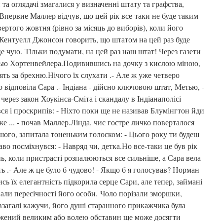
та оглядачі змагалися у визначенні штату та графства,
Впервие Маллер відчув, що цей рік все-таки не буде таким
твертого жовтня (рівно за місяць до виборів), коли його
 Кентуелл Джонсон говорить, що штатом на цей раз буде
це чую. Тільки подумати, на цей раз наш штат! Через газети
тью Хортенвейлера.Подивившись на дочку з кислою міною,
ять за брехню.Нічого їх слухати .- Але ж уже четверо
но відповіла Сара .- Індіана - дійсно ключовою штат, Метью, -
через закон Хоукінса-Сміта і скандалу в Індіанаполісі
вся і проскрипів: - Ніхто поки ще не називав Блумінгтон йди
е ... - почав Маллер.Лінда, чиє гостре личко поверталося
шого, запитала тоненьким голоском: - Цього року ти будеш
во посміхнувся: - Навряд чи, детка.Но все-таки це був рік
ь, коли пристрасті розпалюються все сильніше, а Сара вела
ть .- Але ж це було б чудово! - Якщо б я голосував? Норман
сь їх елегантність підкорила серце Сари, але тепер, займані
ли пересічності його особи. Чоло порізали зморшки,
взагалі кажучи, його душі старанного прикажчика була
джений великим або волею обставин ще може досягти