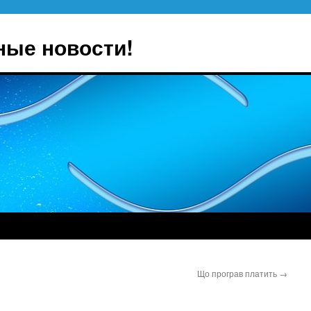
ные новости!
Що програв платить
→