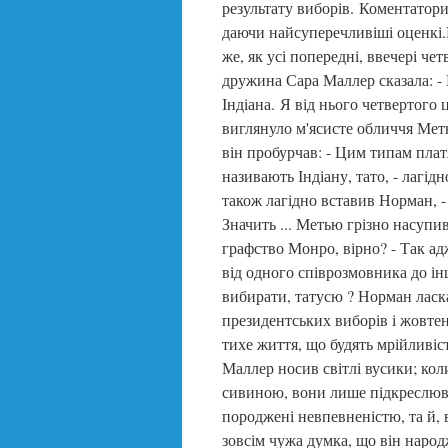
результату виборів. Коментатори 
даючи найсуперечливіші оценкі.
же, як усі попередні, ввечері че
дружина Сара Маллер сказала: -
Індіана. Я від нього четвертого 
виглянуло м'ясисте обличчя Ме
він пробурчав: - Цим типам плат
називають Індіану, тато, - лагід
також лагідно вставив Норман, - 
Значить ... Метью грізно насупи
графство Монро, вірно? - Так адж
від одного співрозмовника до ін
вибирати, татусю ? Норман ласка
президентських виборів і жовтен
тихе життя, що будять мрійливіс
Маллер носив світлі вусики; коли
сивиною, вони лише підкреслюва
породжені невпевненістю, та й, 
зовсім чужа думка, що він наро