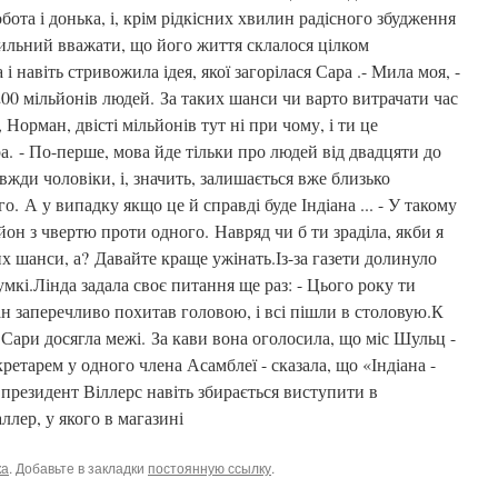
бота і донька, і, крім рідкісних хвилин радісного збудження
хильний вважати, що його життя склалося цілком
 навіть стривожила ідея, якої загорілася Сара .- Мила моя, -
е 200 мільйонів людей. За таких шанси чи варто витрачати час
Норман, двісті мільйонів тут ні при чому, і ти це
ра. - По-перше, мова йде тільки про людей від двадцяти до
авжди чоловіки, і, значить, залишається вже близько
о. А у випадку якщо це й справді буде Індіана ... - У такому
йон з чвертю проти одного. Навряд чи б ти зраділа, якби я
их шанси, а? Давайте краще ужінать.Із-за газети долинуло
мкі.Лінда задала своє питання ще раз: - Цього року ти
н заперечливо похитав головою, і всі пішли в столовую.К
ари досягла межі. За кави вона оголосила, що міс Шульц -
кретарем у одного члена Асамблеї - сказала, що «Індіана -
 президент Віллерс навіть збирається виступити в
ллер, у якого в магазині
ка
. Добавьте в закладки
постоянную ссылку
.