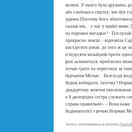
величі. У нього була дружина, ро
або глибокого смутку, він був с
удачно.Поетому його збентежила і
сказав він, - у нас у країні жив
на порожні вигадки? - Послухай, 
прекрасно знаєш, - відповіла Са
шістдесяти років, до того ж це з
п'ятдесяти мільйонів проти одног
разі залишиться, приблизно міль
почав грати на перегонах за так
бурчання Метью: - Безглузді виду
будеш вибирати, таточку? Норма
двадцятому жовтня хвилювання С
а її двоюрідна сестра служить се
справа правильне» .- Вона каже,
Індіанаполісі з речью.Норман Ма
Запись опубликована в рубрике
Політи