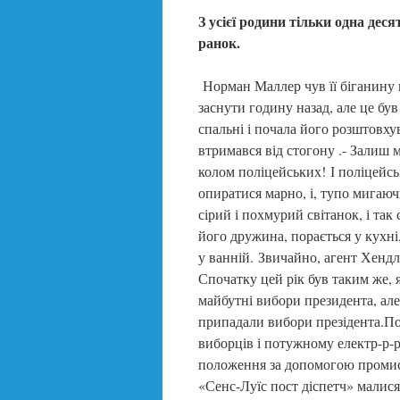
З усієї родини тільки одна дес
ранок.
Норман Маллер чув її біганину 
заснути годину назад, але це був 
спальні і почала його розштовху
втримався від стогону .- Залиш м
колом поліцейських! І поліцейс
опиратися марно, і, тупо мигаючи
сірий і похмурий світанок, і так
його дружина, порається у кухні
у ванній. Звичайно, агент Хендл
Спочатку цей рік був таким же, я
майбутні вибори президента, але,
припадали вибори презідента.Пол
виборців і потужному електр-р-
положення за допомогою проми
«Сенс-Луїс пост діспетч» малися