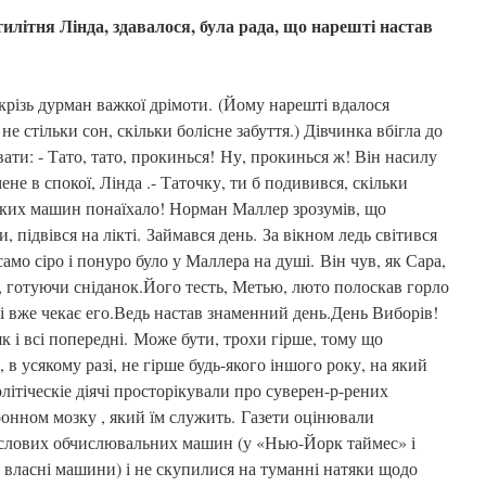
ятилітня Лінда, здавалося, була рада, що нарешті настав
крізь дурман важкої дрімоти. (Йому нарешті вдалося
не стільки сон, скільки болісне забуття.) Дівчинка вбігла до
вати: - Тато, тато, прокинься! Ну, прокинься ж! Він насилу
ене в спокої, Лінда .- Таточку, ти б подивився, скільки
ьких машин понаїхало! Норман Маллер зрозумів, що
, підвівся на лікті. Займався день. За вікном ледь світився
 само сіро і понуро було у Маллера на душі. Він чув, як Сара,
, готуючи сніданок.Його тесть, Метью, люто полоскав горло
і вже чекає его.Ведь настав знаменний день.День Виборів!
к і всі попередні. Може бути, трохи гірше, тому що
 в усякому разі, не гірше будь-якого іншого року, на який
ітіческіе діячі просторікували про суверен-р-рених
ронном мозку , який їм служить. Газети оцінювали
слових обчислювальних машин (у «Нью-Йорк таймес» і
 власні машини) і не скупилися на туманні натяки щодо