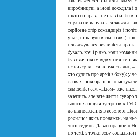
завантаженості (на моїй пам'яті 
виробництві, а іноді доходила і
ніхто й справді не став би, бо в
справа порушувалася завжди і а
серйозне опір командирів і політ
упав, і так було вісім разів»), т
погоджувався розповісти про те,
бувало, хоч і рідко, коли команд
був вже зовсім відв'язний тип, я
не вичерпалася норма «палиць».)
хто судить про армії з боку): у
словах: новобранець, «настукали
сам доніс) сам «дідом» вже ніко
зачепить, але зате життя суворо
такого хлопця я зустрічав в 154 
до відправлення в аеропорт діло
робилися якісь поблажки, на ньо
чого сидиш? Давай працюй ».Но
по темі, з точки зору соціальної