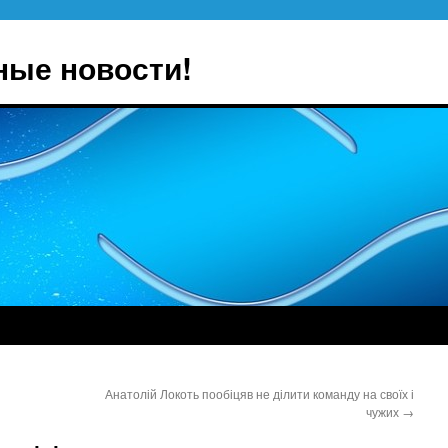
ные новости!
Анатолій Локоть пообіцяв не ділити команду на своїх і
чужих
→