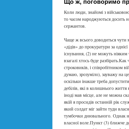
Що ж, поговоримо пр
Коли люди, знайомі з військово
то часом народжуються досить н
сержантов.
Чаще ж всього доводиться чути м
«дідів» до прокуратури за однієї
існування, (2) не можуть ніяким 
взагалі хтось буде разбірать.Как 
строковиків, і співробітником в
думаю, зрозуміло), зауважу на це
оскільки інакше треба допустит
дебілів, які в колишнього життя 
іноді мав місце, але не можна с
якій я просидів останній рік слу
який солдат міг зайти туди вла
тумбочки днювального. Однак не
власної воле.Пункт (3) ближче д