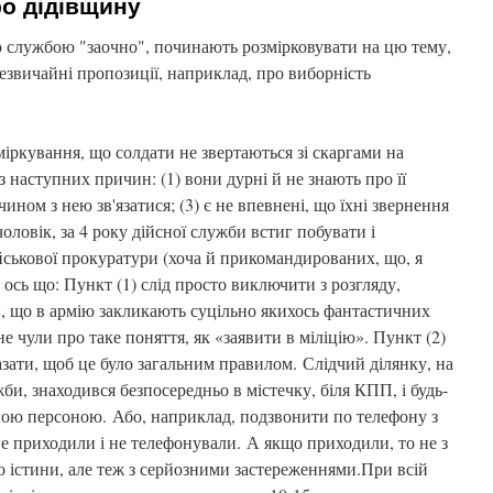
о дідівщину
ю службою "заочно", починають розмірковувати на цю тему,
езвичайні пропозиції, наприклад, про виборність
іркування, що солдати не звертаються зі скаргами на
 з наступних причин: (1) вони дурні й не знають про її
чином з нею зв'язатися; (3) є не впевнені, що їхні звернення
чоловік, за 4 року дійсної служби встиг побувати і
ійськової прокуратури (хоча й прикомандированих, що, я
 ось що: Пункт (1) слід просто виключити з розгляду,
и, що в армію закликають суцільно якихось фантастичних
не чули про таке поняття, як «заявити в міліцію». Пункт (2)
казати, щоб це було загальним правилом. Слідчий ділянку, на
жби, знаходився безпосередньо в містечку, біля КПП, і будь-
сною персоною. Або, наприклад, подзвонити по телефону з
 приходили і не телефонували. А якщо приходили, то не з
о істини, але теж з серйозними застереженнями.При всій