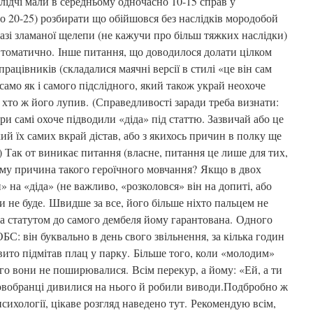
слідчі мали в середньому одночасно 10-15 справ у
 до 20-25) розбирати що обійшовся без наслідків мородобой
 разі зламаної щелепи (не кажучи про більш тяжких наслідки)
втоматично. Інше питання, що доводилося долати цілком
працівників (складалися маячні версії в стилі «це він сам
ак само як і самого підслідного, який також украй неохоче
 хто ж його лупив. (Справедливості заради треба визнати:
ири самі охоче підводили «діда» під статтю. Зазвичай або це
кий їх самих вкрай дістав, або з якихось причин в полку ще
 Так от виникає питання (власне, питання це лише для тих,
 чому причина такого героїчного мовчання? Якщо в двох
» на «діда» (не важливо, «розколовся» він на допиті, або
ли не буде. Швидше за все, його більше ніхто пальцем не
 за статутом до самого дембеля йому гарантована. Одного
ОБС: він буквально в день свого звільнення, за кілька годин
вито підмітав плац у парку. Більше того, коли «молодим»
го вони не поширювалися. Всім перекур, а йому: «Ей, а ти
вобранці дивилися на нього й робили виводи.Подбробно ж
 психології, цікаве розгляд наведено тут. Рекомендую всім,