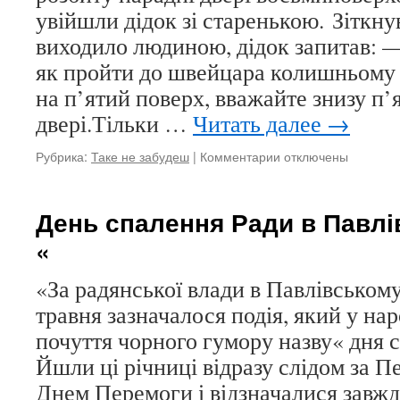
Росії
увійшли дідок зі старенькою. Зіткн
як
виходило людиною, дідок запитав: 
такої
як пройти до швейцара колишньому 
на п’ятий поверх, вважайте знизу п’
двері.Тільки …
Читать далее
→
Рубрика:
Таке не забудеш
|
Комментарии
к
отключены
записи
Мистецтво
виживання
День спалення Ради в Павлі
при
«
більшовиках
«За радянської влади в Павлівськом
травня зазначалося подія, який у на
почуття чорного гумору назву« дня 
Йшли ці річниці відразу слідом за 
Днем Перемоги і відзначалися завжд