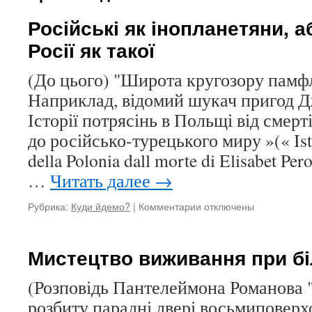
Російські як інопланетяни, 
Росії як такої
(До цього) "Широта кругозору памф
Наприклад, відомий шукач пригод Дж
Історії потрясінь в Польщі від смер
до російсько-турецького миру »(« Isto
della Polonia dall morte di Elisabet Pero
…
Читать далее
→
Рубрика:
Куди йдемо?
|
Комментарии
к
отключены
записи
Російські
як
Мистецтво виживання при б
інопланетяни,
або
(Розповідь Пантелеймона Романова "
про
розбиту парадні двері восьмиповерх
шкоду