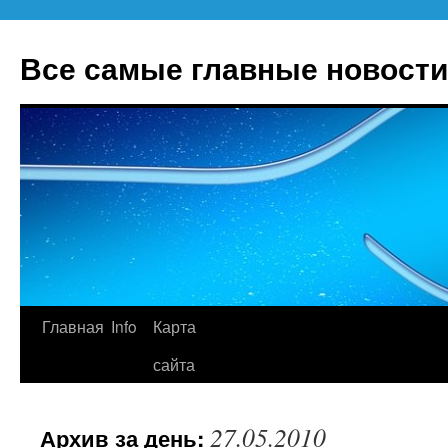
Все самые главные новости
Главная
Info
Карта
Перейти
сайта
к
содержимому
27.05.2010
Архив за день: