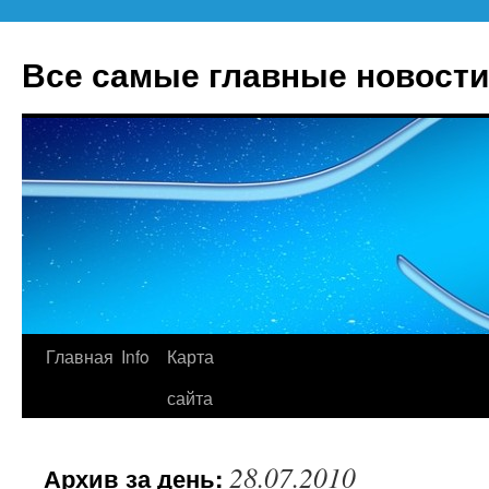
Все самые главные новости
Главная
Info
Карта
Перейти
сайта
к
содержимому
28.07.2010
Архив за день: