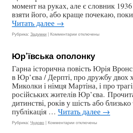
момент на руках, але є словник 1936 
взяти його, або краще почекаю, пок
Читать далее
→
Рубрика:
Задумки
|
Комментарии
к
отключены
записи
Про
табуювання
Юр’ївська ополонку
слів
Гарна історична повість Юрія Вронс
в Юр’єва / Дерпті, про дружбу двох 
Миколки і німця Мартіна, і про траг
російських жителів Юр’єва. Прочит
дитинстві, років у шість або близько 
публікація …
Читать далее
→
Рубрика:
Чудово
|
Комментарии
к
отключены
записи