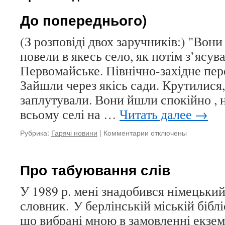
До попереднього)
(З розповіді двох заручників:) "Вони
повели в якесь село, як потім з’ясу
Первомайське. Північно-західне пер
Зайшли через якісь сади. Крутилися,
заплутували. Вони йшли спокійно , 
всьому селі на …
Читать далее
→
Рубрика:
Гарячі новини
|
Комментарии
к
отключены
записи
До
попереднього)
Про табуювання слів
У 1989 р. мені знадобився німецьки
словник. У берлінській міській біблі
що вибрані мною в замовленні екзе