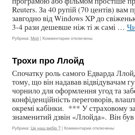
програмою або фільмом простіше пр
Reuters. За 40 рупій (70 центів) вам
завгодно від Windows XP до свіженьк
3-4 рази дешевше ніж ті ж самі …
Чи
Рубрика:
Мрії
|
Комментарии
к
отключены
записи
Пакистан
лідирує
Трохи про Ллойд
за
кількістю
Спочатку роль самого Едварда Ллой
та
тому, що він надавав відвідувачам гус
вартістю
піратської
чорнило для оформлення угод та заб
продукції
конфіденційність переговорів, влаш
окремі кабінки. *** У страховому за
знаменитий дзвін «Ллойда». Він бу
Рубрика:
Це наш вибір ?
|
Комментарии
к
отключены
записи