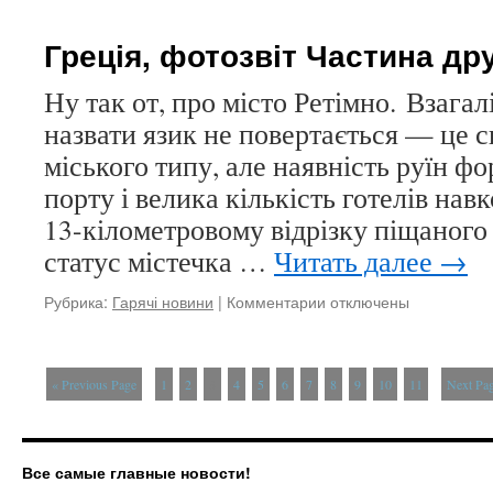
Трохи
про
Греція, фотозвіт Частина др
Ллойд
Ну так от, про місто Ретімно. Взагалі
назвати язик не повертається — це 
міського типу, але наявність руїн фо
порту і велика кількість готелів навк
13-кілометровому відрізку піщаного
статус містечка …
Читать далее
→
Рубрика:
Гарячі новини
|
Комментарии
к
отключены
записи
Греція,
фотозвіт
« Previous Page
1
2
3
4
5
6
7
8
9
10
11
Next Pa
Частина
друга
Все самые главные новости!