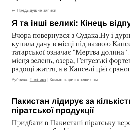
←
Предыдущие записи
Я та інші великі: Кінець відп
Вчора повернувся з Судака.Ну і дурн
купила дачу в місці під назвою Капсе
татарської означає "Мертва долина"
місця зелень, озера, Генуезькі фортец
радощі життя, а в Капселі цієї сран
Рубрика:
Політика
|
Комментарии
к
отключены
записи
Я
та
Пакистан лідирує за кількіс
інші
піратської продукції
великі:
Кінець
відпустках
Придбати в Пакистані піратську вер